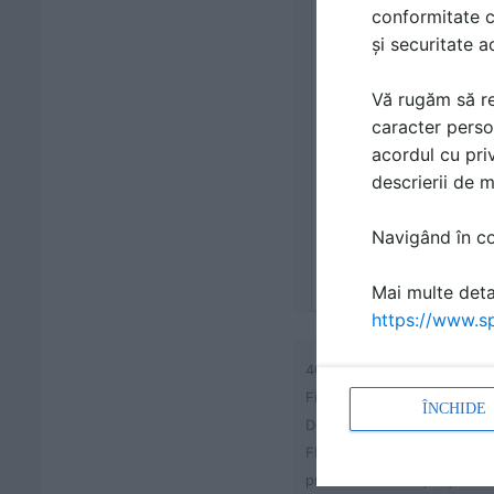
conformitate c
și securitate a
Vă rugăm să re
caracter perso
acordul cu priv
descrierii de 
Navigând în con
Mai multe detal
https://www.sp
400-L
Fibran ECO FL FIŞĂ TEHNI
ÎNCHIDE
Descriere
FIBRANxps 400-L este o placă 
preveni formarea punţilor te