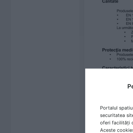
Pe
Portalul spatiu
securitatea sit
oferi facilităț
Aceste cookies 