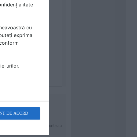
nfidențialitate
mneavoastră cu
puteți exprima
i conform
e-urilor.
NT DE ACORD
uchii în forma literei “L” pentru a