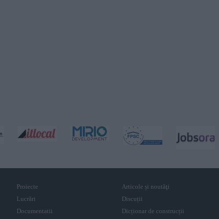
Proiecte
Articole și noutăţi
Lucrări
Discuții
Documentatii
Dicționar de construcții