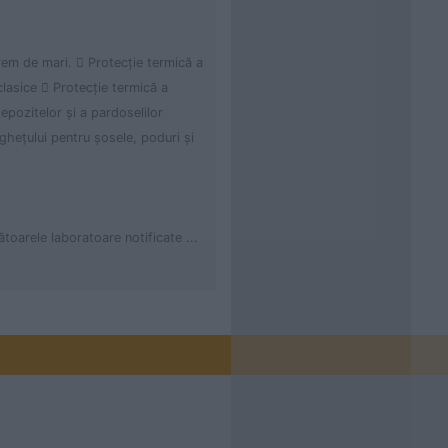
rem de mari.  Protecţie termică a
clasice  Protecţie termică a
epozitelor şi a pardoselilor
ngheţului pentru şosele, poduri şi
toarele laboratoare notificate
...