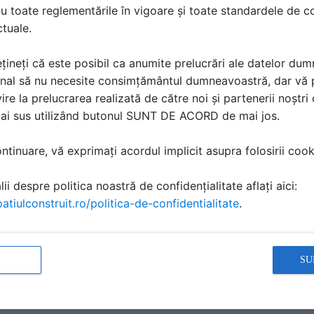
u toate reglementările în vigoare și toate standardele de co
ctuale.
țineți că este posibil ca anumite prelucrări ale datelor du
nal să nu necesite consimțământul dumneavoastră, dar vă 
ire la prelucrarea realizată de către noi și partenerii noștr
mai sus utilizând butonul SUNT DE ACORD de mai jos.
tinuare, vă exprimați acordul implicit asupra folosirii cooki
ii despre politica noastră de confidențialitate aflați aici:
atiulconstruit.ro/politica-de-confidentialitate
.
CĂ
SU
de izolare termică realizată din polistiren extrudat, cu suprafaţă lisă şi m
rmice.