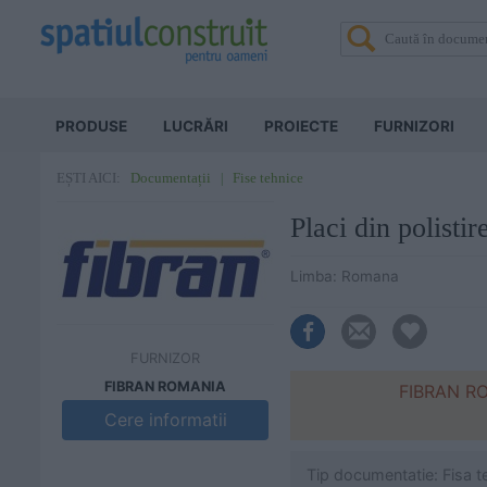
PRODUSE
LUCRĂRI
PROIECTE
FURNIZORI
Documentații
Fise tehnice
EȘTI AICI:
Placi din polist
Limba: Romana
FURNIZOR
FIBRAN ROMANIA
FIBRAN ROM
Cere informatii
Tip documentatie: Fisa t