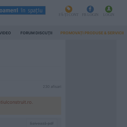
FĂ-ȚI CONT
FB LOGIN
LOGIN
VIDEO
FORUM DISCUŢII
PROMOVAȚI PRODUSE & SERVICII
230 afisari
ulconstruit.ro.
Salvează pdf