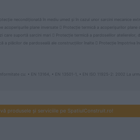
rotecţie necondiţionată în mediu umed şi în cazul unor sarcini mecanice ext
e acoperişurile plane inversate  Protecţie termică a acoperişurilor plane 
i care suportă sarcini mari  Protecţie termică a pardoselilor atelierelor, d
că a plăcilor de pardoseală ale construcţiilor înalte  Protecţie împotriva î
onformitate cu: • EN 13164, • EN 13501-1, • EN ISO 11925-2: 2002 La urmă
ă produsele și serviciile pe SpatiulConstruit.ro!