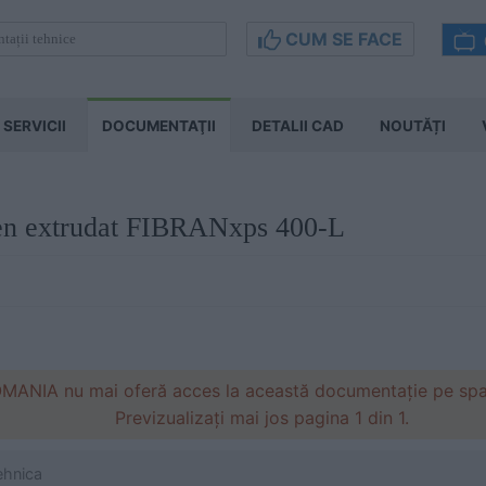
CUM SE FACE
SERVICII
DOCUMENTAŢII
DETALII CAD
NOUTĂȚI
iren extrudat FIBRANxps 400-L
ANIA nu mai oferă acces la această documentație pe spati
Previzualizați mai jos pagina 1 din 1.
ehnica