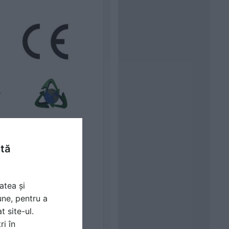
ntă
atea și
une, pentru a
t site-ul.
ri în