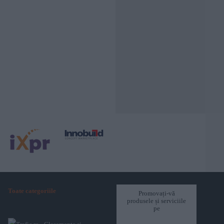
Toate categoriile
Promovați-vă
produsele și serviciile
pe