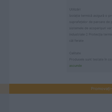
Utilizări
Izolaţia termică asigură o p
suprafeţelor de parcare de p
sistemele de acoperişuri verz
industriale  Protecţia termi
căi ferate
Calitate
Produsele sunt testate în c
ascunde
Promovați-v