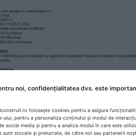
ntru noi, confidențialitatea dvs. este importa
lconstruit.ro folosește cookies pentru a asigura funcționalit
e-ului, pentru a personaliza conținutul și modul de interacți
i de social media și pentru a analiza modul în care este utiliza
sunt stocate și prelucrate, de către noi sau partenerii noșt