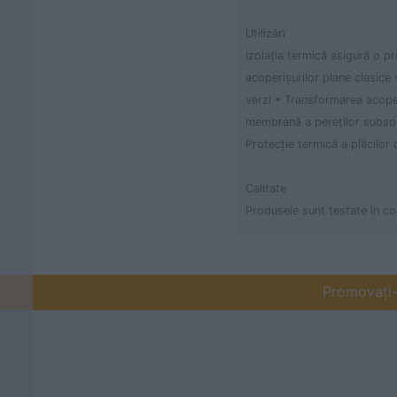
Utilizări
Izolaţia termică asigură o p
acoperişurilor plane clasice 
verzi • Transformarea acoper
membrană a pereţilor subsolur
Protecţie termică a plăcilor
Calitate
Produsele sunt testate în 
Promovați-v