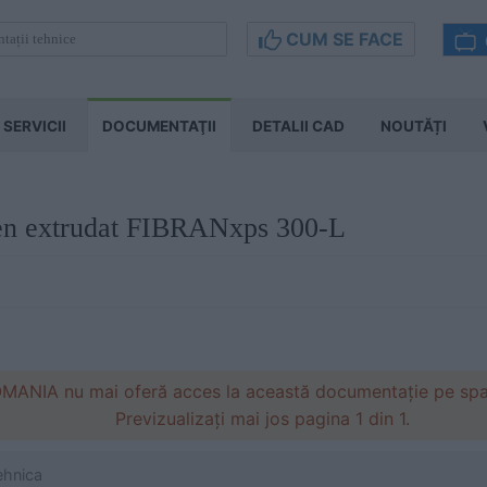
CUM SE FACE
SERVICII
DOCUMENTAŢII
DETALII CAD
NOUTĂȚI
iren extrudat FIBRANxps 300-L
ANIA nu mai oferă acces la această documentație pe spati
Previzualizați mai jos pagina 1 din 1.
ehnica