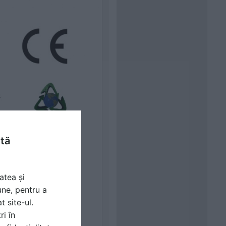
ntă
atea și
une, pentru a
t site-ul.
ri în