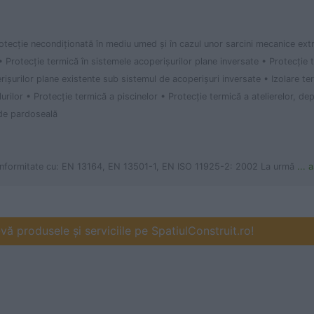
rotecţie necondiţionată în mediu umed şi în cazul unor sarcini mecanice ext
• Protecţie termică în sistemele acoperişurilor plane inversate • Protecţie 
işurilor plane existente sub sistemul de acoperişuri inversate • Izolare te
ilor • Protecţie termică a piscinelor • Protecţie termică a atelierelor, dep
 de pardoseală
conformitate cu: EN 13164, EN 13501-1, EN ISO 11925-2: 2002 La urmă
... 
ă produsele și serviciile pe SpatiulConstruit.ro!