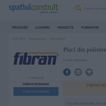
PRODUSE
LUCRĂRI
PROIECTE
FURNIZORI
Documentații
Fise tehnice
EȘTI AICI:
Placi din polist
Limba: Romana
FURNIZOR
FIBRAN ROMANIA
FIBRAN ROM
Cere informatii
Tip documentatie: Fisa t