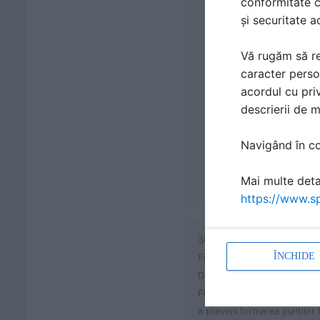
conformitate c
și securitate a
Vă rugăm să re
caracter perso
acordul cu priv
descrierii de 
Navigând în con
Mai multe detal
https://www.sp
300-L
ÎNCHIDE
Fibran ECO RF FIŞĂ TEHNI
Descriere
FIBRANxps 300-L este o placă 
a preveni formarea punţilor 