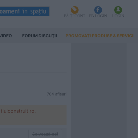
FĂ-ȚI CONT
FB LOGIN
LOGIN
VIDEO
FORUM DISCUŢII
PROMOVAȚI PRODUSE & SERVICII
764 afisari
ulconstruit.ro.
Salvează pdf