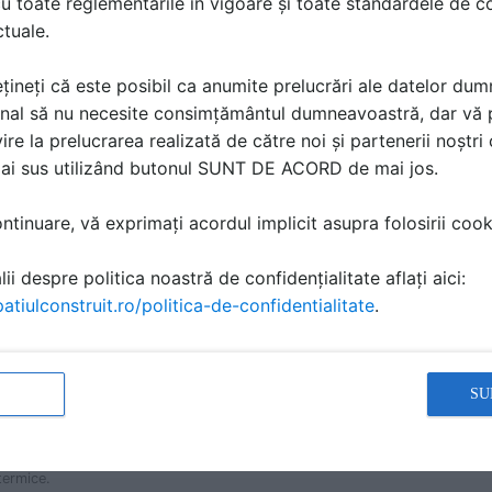
u toate reglementările în vigoare și toate standardele de co
ctuale.
țineți că este posibil ca anumite prelucrări ale datelor du
nal să nu necesite consimțământul dumneavoastră, dar vă 
ire la prelucrarea realizată de către noi și partenerii noștr
mai sus utilizând butonul SUNT DE ACORD de mai jos.
tinuare, vă exprimați acordul implicit asupra folosirii cooki
ii despre politica noastră de confidențialitate aflați aici:
atiulconstruit.ro/politica-de-confidentialitate
.
SU
CĂ
de izolare termică realizată din polistiren extrudat, cu o suprafaţă lisă şi
termice.