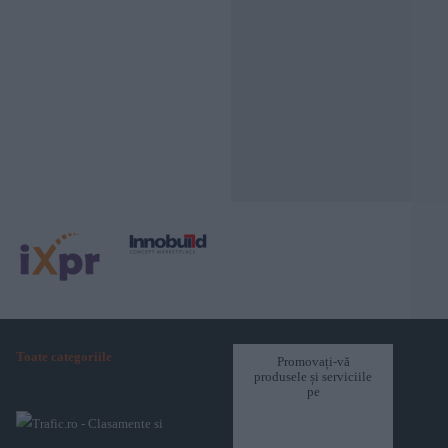
Toate categoriile
Promovați-vă
produsele și serviciile
pe