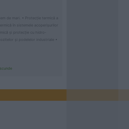
rem de mari. • Protecţie termică a
termică în sistemele acoperişurilor
rmică şi protecţie cu hidro-
ozitelor şi podelelor industriale •
ascunde