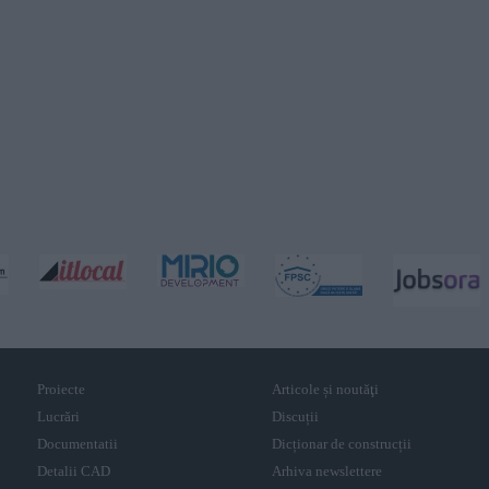
Proiecte
Articole și noutăţi
Lucrări
Discuții
Documentatii
Dicționar de construcții
Detalii CAD
Arhiva newslettere