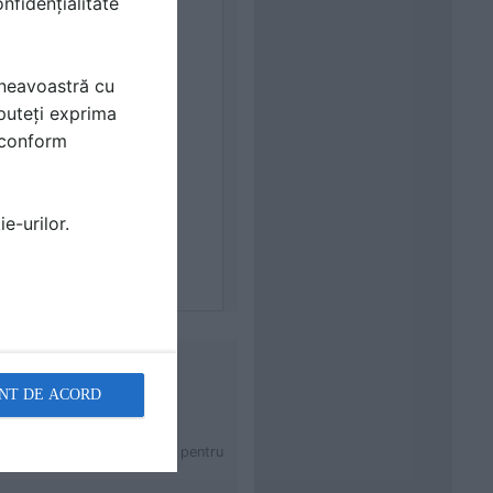
nfidențialitate
mneavoastră cu
puteți exprima
i conform
e-urilor.
NT DE ACORD
 muchii în forma literei “L” pentru