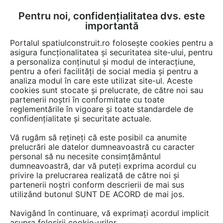
Pentru noi, confidențialitatea dvs. este
FĂ-ȚI CONT
LOGIN
importantă
CUM SE FACE
Portalul spatiulconstruit.ro folosește cookies pentru a
asigura funcționalitatea și securitatea site-ului, pentru
a personaliza conținutul și modul de interacțiune,
pentru a oferi facilități de social media și pentru a
analiza modul în care este utilizat site-ul. Aceste
Documentații
Fise tehnice
EȘTI AICI:
cookies sunt stocate și prelucrate, de către noi sau
partenerii noștri în conformitate cu toate
Placa din ipsos armat cu fibra de sticla
reglementările în vigoare și toate standardele de
Saint-Gobain Rigips Glasroc® F Riflex
confidențialitate și securitate actuale.
Vă rugăm să rețineți că este posibil ca anumite
Limba: Romana
prelucrări ale datelor dumneavoastră cu caracter
personal să nu necesite consimțământul
340 afisari
dumneavoastră, dar vă puteți exprima acordul cu
privire la prelucrarea realizată de către noi și
partenerii noștri conform descrierii de mai sus
SAINT-GOBAIN RIGIPS nu mai oferă acces la această
utilizând butonul SUNT DE ACORD de mai jos.
documentație pe spatiulconstruit.ro.
Navigând în continuare, vă exprimați acordul implicit
Previzualizați mai jos pagina 1 din 1.
asupra folosirii cookie-urilor.