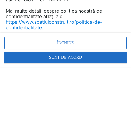
Mai multe detalii despre politica noastră de
Salvează pdf
Tip documentatie: Fisa tehnica
confidențialitate aflați aici:
https://www.spatiulconstruit.ro/politica-de-
confidentialitate
.
ÎNCHIDE
SUNT DE ACORD