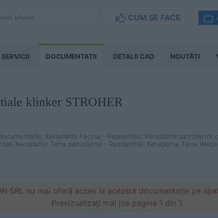
CUM SE FACE
SERVICII
DOCUMENTAŢII
DETALII CAD
NOUTĂȚI
entiale klinker STROHER
ocumentație: Keraplatte Faccia - Rezidential, Keraplatte patrizierrot 
ial, Keraplatte Terra patrizierrot - Rezidential, Keraplatte Terra Weiz
SRL nu mai oferă acces la această documentație pe spatiu
Previzualizați mai jos pagina 1 din 1.