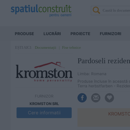
PRODUSE
LUCRĂRI
PROIECTE
FURNIZORI
Documentații
Fise tehnice
EȘTI AICI:
Pardoseli rezid
Limba: Romana
Produse încluse în această d
Terra herbstfarben - Rezident
FURNIZOR
KROMSTON SRL
Cere informatii
KROMSTON 