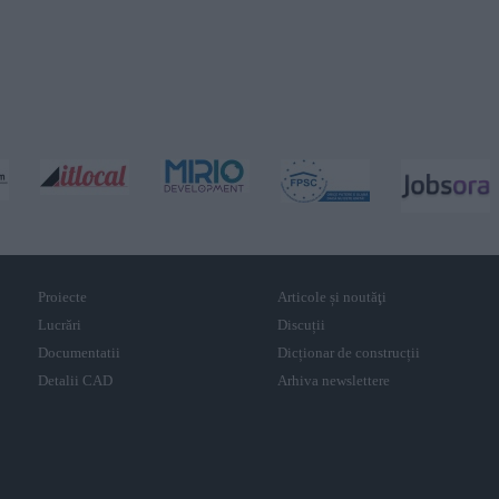
Proiecte
Articole și noutăţi
Lucrări
Discuții
Documentatii
Dicționar de construcții
Detalii CAD
Arhiva newslettere