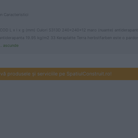
n Caracteristici
 COD L x l x g (mm) Culori S313D 240x240x12 maro (nuante) antiderapa
ntiderapanta 19.95 kg/m2 33 Keraplatte Terra herbstfarben este o pardos
.. ascunde
ă produsele și serviciile pe SpatiulConstruit.ro!