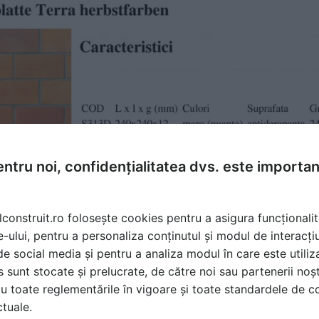
ntru noi, confidențialitatea dvs. este importa
lconstruit.ro folosește cookies pentru a asigura funcționalit
e-ului, pentru a personaliza conținutul și modul de interacți
i de social media și pentru a analiza modul în care este utiliza
sunt stocate și prelucrate, de către noi sau partenerii noșt
u toate reglementările în vigoare și toate standardele de co
ctuale.