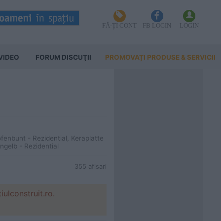
FĂ-ȚI CONT
FB LOGIN
LOGIN
VIDEO
FORUM DISCUŢII
PROMOVAȚI PRODUSE & SERVICII
ofenbunt - Rezidential, Keraplatte
engelb - Rezidential
355 afisari
lconstruit.ro.