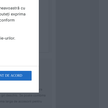
mneavoastră cu
puteți exprima
i conform
e-urilor.
Suprafata antiderapanta
NT DE ACORD
caramiziu. Degaja o atmosfera
re gri deschis. Se poate combina
ama larga de accesorii pentru