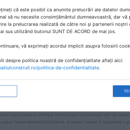
țineți că este posibil ca anumite prelucrări ale datelor du
nal să nu necesite consimțământul dumneavoastră, dar vă 
ire la prelucrarea realizată de către noi și partenerii noștr
mai sus utilizând butonul SUNT DE ACORD de mai jos.
tinuare, vă exprimați acordul implicit asupra folosirii cooki
ii despre politica noastră de confidențialitate aflați aici:
atiulconstruit.ro/politica-de-confidentialitate
.
 Caracteristici
 l x g (mm) 240x115x10 294x294x12 240x240x12 Culori rosu rosu rosu 
SU
a Greutate 19.95 kg/m2 25.00 kg/m2 24.23 kg/m2 Buc/m2 33 11 16
t sunt placi extrudate klinker pentru pardoseala de culoare uniforma rosu-
atural foarte placut si odihnitor. Pentru rosturi recomandam chit de culoa
placari fatade Keravette Patrizierrot, in aceeasi nuanta. E disponibila o g
.