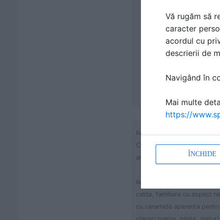
Vă rugăm să re
caracter perso
acordul cu priv
descrierii de 
Navigând în con
Mai multe detal
https://www.sp
Keraplatte Terra patrizierrot
COD S215N S215T S215D L x
ÎNCHIDE
antiderapanta antiderapant
Keraplatte Terra patrizierro
calda, familiara cu aspect n
cu caramida aparenta pentru 
placari trepte, plinte, glafuri