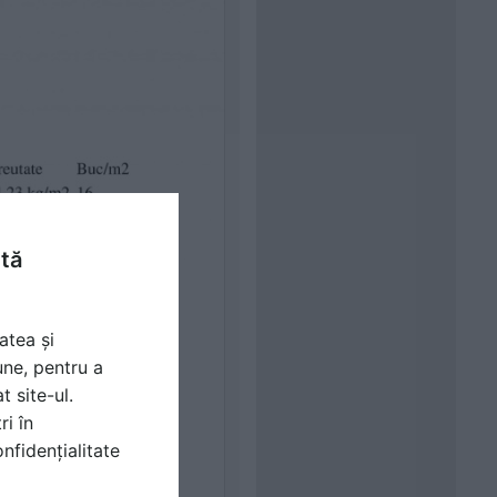
ntă
atea și
une, pentru a
t site-ul.
ri în
nfidențialitate