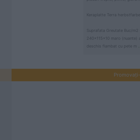
Keraplatte Terra herbstfarbe
Suprafata Greutate Buc/m2
240x115x10 maro (nuante) a
deschis flambat cu pete m
.
Promovați-v