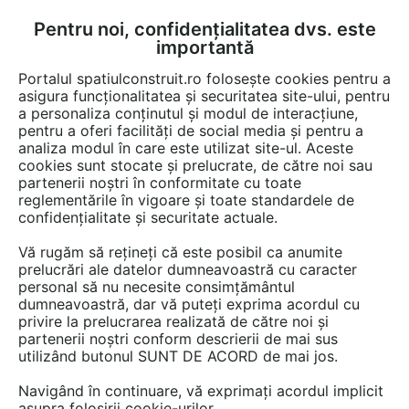
Pentru noi, confidențialitatea dvs. este
FĂ-ȚI CONT
LOGIN
importantă
CUM SE FACE
Portalul spatiulconstruit.ro folosește cookies pentru a
asigura funcționalitatea și securitatea site-ului, pentru
a personaliza conținutul și modul de interacțiune,
pentru a oferi facilități de social media și pentru a
analiza modul în care este utilizat site-ul. Aceste
Documentații
Fise tehnice
Scari, trepte
Mochete, covoare pvc, ca
EȘTI AICI:
cookies sunt stocate și prelucrate, de către noi sau
partenerii noștri în conformitate cu toate
Pardoseala PVC omogena pentru
reglementările în vigoare și toate standardele de
destinatii multiple - role Gerflor
confidențialitate și securitate actuale.
Mipolam Cosmo
Vă rugăm să rețineți că este posibil ca anumite
prelucrări ale datelor dumneavoastră cu caracter
Limba: Engleza
personal să nu necesite consimțământul
dumneavoastră, dar vă puteți exprima acordul cu
privire la prelucrarea realizată de către noi și
44 afisari
partenerii noștri conform descrierii de mai sus
utilizând butonul SUNT DE ACORD de mai jos.
Salvează pdf
Tip documentatie: Fisa tehnica
Navigând în continuare, vă exprimați acordul implicit
asupra folosirii cookie-urilor.