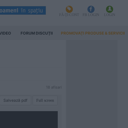
FĂ-ȚI CONT
FB LOGIN
LOGIN
VIDEO
FORUM DISCUŢII
PROMOVAȚI PRODUSE & SERVICII
18 afisari
Salvează pdf
Full screen