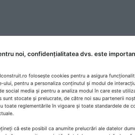
ntru noi, confidențialitatea dvs. este importa
lconstruit.ro folosește cookies pentru a asigura funcționalit
e-ului, pentru a personaliza conținutul și modul de interacți
i de social media și pentru a analiza modul în care este utiliza
sunt stocate și prelucrate, de către noi sau partenerii noșt
u toate reglementările în vigoare și toate standardele de co
ctuale.
țineți că este posibil ca anumite prelucrări ale datelor du