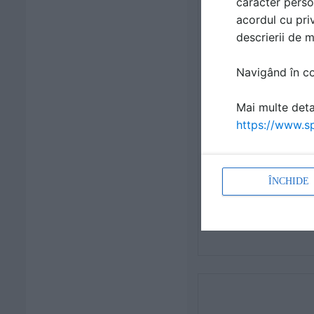
caracter perso
acordul cu priv
descrierii de 
Navigând în con
Mai multe detal
https://www.sp
ÎNCHIDE