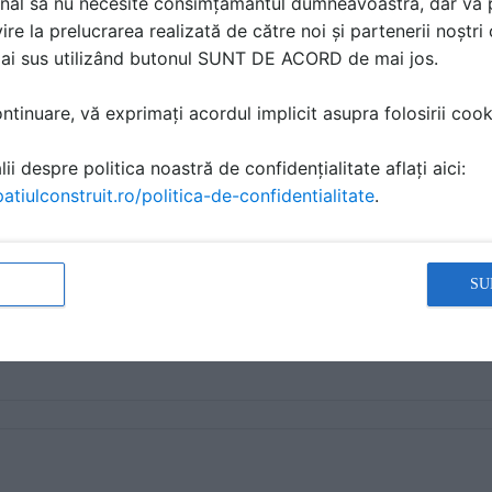
nal să nu necesite consimțământul dumneavoastră, dar vă 
ire la prelucrarea realizată de către noi și partenerii noștr
mai sus utilizând butonul SUNT DE ACORD de mai jos.
tinuare, vă exprimați acordul implicit asupra folosirii cooki
ii despre politica noastră de confidențialitate aflați aici:
atiulconstruit.ro/politica-de-confidentialitate
.
SU