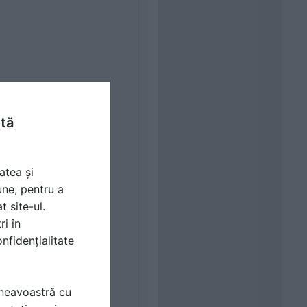
ntă
atea și
une, pentru a
t site-ul.
ri în
nfidențialitate
mneavoastră cu