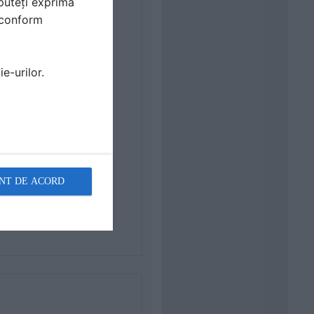
puteți exprima
i conform
e-urilor.
NT DE ACORD