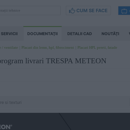
CUM SE FACE
SERVICII
DOCUMENTAŢII
DETALII CAD
NOUTĂȚI
e / ventilate
Placari din lemn, hpl, fibrociment
Placari HPL pereti, fatade
si program livrari TRESPA METEON
e si texturi