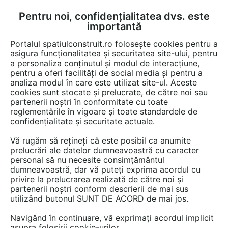
Pentru noi, confidențialitatea dvs. este
FĂ-ȚI CONT
LOGIN
importantă
CUM SE FACE
Portalul spatiulconstruit.ro folosește cookies pentru a
asigura funcționalitatea și securitatea site-ului, pentru
a personaliza conținutul și modul de interacțiune,
pentru a oferi facilități de social media și pentru a
analiza modul în care este utilizat site-ul. Aceste
Documentații
Fise tehnice
Structuri / pereti / plansee
Zidarie, zid
EȘTI AICI:
cookies sunt stocate și prelucrate, de către noi sau
partenerii noștri în conformitate cu toate
Mortar pentru zidarie BCA cu straturi
reglementările în vigoare și toate standardele de
subtiri CELCO ZID DD-M5
confidențialitate și securitate actuale.
Vă rugăm să rețineți că este posibil ca anumite
Limba: Romana
prelucrări ale datelor dumneavoastră cu caracter
personal să nu necesite consimțământul
83 afisari
dumneavoastră, dar vă puteți exprima acordul cu
privire la prelucrarea realizată de către noi și
partenerii noștri conform descrierii de mai sus
Salvează pdf
Tip documentatie: Fisa tehnica
utilizând butonul SUNT DE ACORD de mai jos.
Navigând în continuare, vă exprimați acordul implicit
asupra folosirii cookie-urilor.