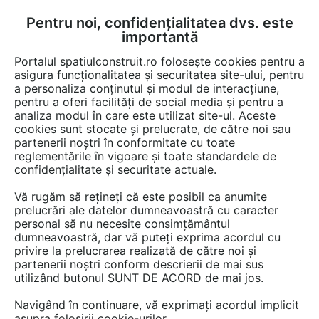
Pentru noi, confidențialitatea dvs. este
FĂ-ȚI CONT
LOGIN
importantă
CUM SE FACE
Portalul spatiulconstruit.ro folosește cookies pentru a
asigura funcționalitatea și securitatea site-ului, pentru
a personaliza conținutul și modul de interacțiune,
pentru a oferi facilități de social media și pentru a
analiza modul în care este utilizat site-ul. Aceste
Documentații
Fise tehnice
Pardoseli de interior
Adezivi
Adezivi
EȘTI AICI:
cookies sunt stocate și prelucrate, de către noi sau
partenerii noștri în conformitate cu toate
Mortar epoxidic bicomponent, pe baza
reglementările în vigoare și toate standardele de
de rasini reactive MAPEI KERAPOXY
confidențialitate și securitate actuale.
ADHESIVE
Vă rugăm să rețineți că este posibil ca anumite
prelucrări ale datelor dumneavoastră cu caracter
Limba: Engleza
personal să nu necesite consimțământul
dumneavoastră, dar vă puteți exprima acordul cu
privire la prelucrarea realizată de către noi și
126 afisari
partenerii noștri conform descrierii de mai sus
utilizând butonul SUNT DE ACORD de mai jos.
Salvează pdf
Tip documentatie: Fisa tehnica
Navigând în continuare, vă exprimați acordul implicit
asupra folosirii cookie-urilor.