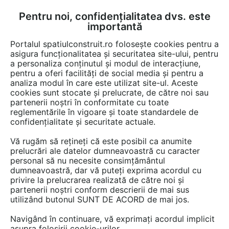
Pentru noi, confidențialitatea dvs. este
FĂ-ȚI CONT
LOGIN
importantă
CUM SE FACE
Portalul spatiulconstruit.ro folosește cookies pentru a
asigura funcționalitatea și securitatea site-ului, pentru
a personaliza conținutul și modul de interacțiune,
pentru a oferi facilități de social media și pentru a
analiza modul în care este utilizat site-ul. Aceste
Documentații
Fise tehnice
Scule, unelte si echipamente
Scule, u
EȘTI AICI:
cookies sunt stocate și prelucrate, de către noi sau
partenerii noștri în conformitate cu toate
Masina de gaurit si insurubat cu
reglementările în vigoare și toate standardele de
acumulator 14.4 V 1.3 Ah STAYER
confidențialitate și securitate actuale.
BHL 14 K
Vă rugăm să rețineți că este posibil ca anumite
prelucrări ale datelor dumneavoastră cu caracter
Limba: Romana
personal să nu necesite consimțământul
dumneavoastră, dar vă puteți exprima acordul cu
privire la prelucrarea realizată de către noi și
17 afisari
partenerii noștri conform descrierii de mai sus
utilizând butonul SUNT DE ACORD de mai jos.
Salvează pdf
Tip documentatie: Fisa tehnica
Navigând în continuare, vă exprimați acordul implicit
asupra folosirii cookie-urilor.