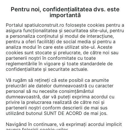
Pentru noi, confidențialitatea dvs. este
FĂ-ȚI CONT
LOGIN
importantă
CUM SE FACE
Portalul spatiulconstruit.ro folosește cookies pentru a
asigura funcționalitatea și securitatea site-ului, pentru
a personaliza conținutul și modul de interacțiune,
pentru a oferi facilități de social media și pentru a
analiza modul în care este utilizat site-ul. Aceste
Documentații
Fise tehnice
EȘTI AICI:
cookies sunt stocate și prelucrate, de către noi sau
partenerii noștri în conformitate cu toate
Focar Piazzetta MA 281 DS SL
reglementările în vigoare și toate standardele de
confidențialitate și securitate actuale.
Limba: Engleza
Vă rugăm să rețineți că este posibil ca anumite
prelucrări ale datelor dumneavoastră cu caracter
18 afisari
personal să nu necesite consimțământul
dumneavoastră, dar vă puteți exprima acordul cu
privire la prelucrarea realizată de către noi și
ANGEDO IMPEX nu mai oferă acces la această
partenerii noștri conform descrierii de mai sus
documentație pe spatiulconstruit.ro.
utilizând butonul SUNT DE ACORD de mai jos.
Previzualizați mai jos pagina 1 din 1.
Navigând în continuare, vă exprimați acordul implicit
asupra folosirii cookie-urilor.