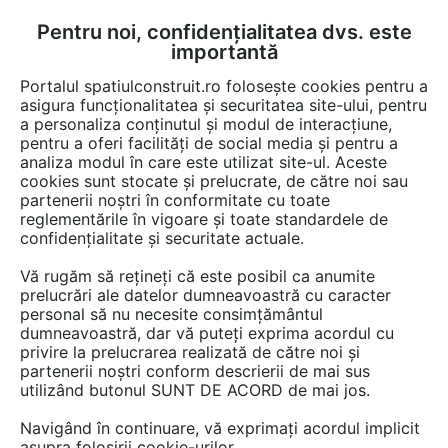
Pentru noi, confidențialitatea dvs. este
FĂ-ȚI CONT
LOGIN
importantă
CUM SE FACE
Portalul spatiulconstruit.ro folosește cookies pentru a
asigura funcționalitatea și securitatea site-ului, pentru
a personaliza conținutul și modul de interacțiune,
pentru a oferi facilități de social media și pentru a
analiza modul în care este utilizat site-ul. Aceste
Documentații
Fise tehnice
EȘTI AICI:
cookies sunt stocate și prelucrate, de către noi sau
partenerii noștri în conformitate cu toate
Focar Piazzetta MA 272 SL
reglementările în vigoare și toate standardele de
confidențialitate și securitate actuale.
Limba: Engleza
Vă rugăm să rețineți că este posibil ca anumite
prelucrări ale datelor dumneavoastră cu caracter
32 afisari
personal să nu necesite consimțământul
dumneavoastră, dar vă puteți exprima acordul cu
privire la prelucrarea realizată de către noi și
ANGEDO IMPEX nu mai oferă acces la această
partenerii noștri conform descrierii de mai sus
documentație pe spatiulconstruit.ro.
utilizând butonul SUNT DE ACORD de mai jos.
Previzualizați mai jos pagina 1 din 1.
Navigând în continuare, vă exprimați acordul implicit
asupra folosirii cookie-urilor.