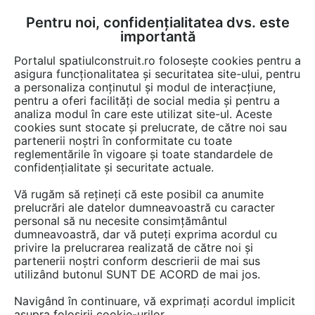
Pentru noi, confidențialitatea dvs. este
FĂ-ȚI CONT
LOGIN
importantă
CUM SE FACE
Portalul spatiulconstruit.ro folosește cookies pentru a
asigura funcționalitatea și securitatea site-ului, pentru
a personaliza conținutul și modul de interacțiune,
pentru a oferi facilități de social media și pentru a
analiza modul în care este utilizat site-ul. Aceste
Documentații
Fise tehnice
Pardoseli de interior
Plinte, profile, sc
EȘTI AICI:
cookies sunt stocate și prelucrate, de către noi sau
partenerii noștri în conformitate cu toate
Fisa tehnica - Profilele pentru rosturi
reglementările în vigoare și toate standardele de
HCJ Cosinus Slide
confidențialitate și securitate actuale.
Vă rugăm să rețineți că este posibil ca anumite
Limba: Engleza
prelucrări ale datelor dumneavoastră cu caracter
personal să nu necesite consimțământul
171 afisari
dumneavoastră, dar vă puteți exprima acordul cu
privire la prelucrarea realizată de către noi și
partenerii noștri conform descrierii de mai sus
Salvează pdf
Tip documentatie: Fisa tehnica
utilizând butonul SUNT DE ACORD de mai jos.
Navigând în continuare, vă exprimați acordul implicit
asupra folosirii cookie-urilor.