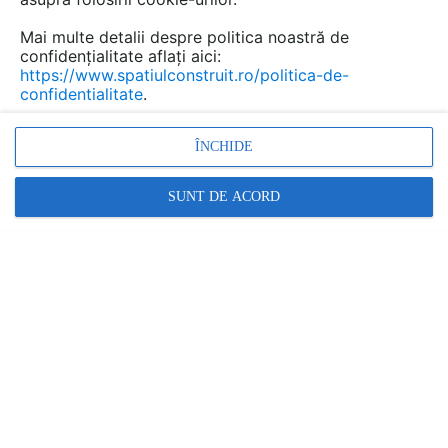
Mai multe detalii despre politica noastră de
Salvează pdf
Tip documentatie: Fisa tehnica
confidențialitate aflați aici:
https://www.spatiulconstruit.ro/politica-de-
confidentialitate
.
ÎNCHIDE
SUNT DE ACORD