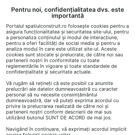
Pentru noi, confidențialitatea dvs. este
FĂ-ȚI CONT
LOGIN
importantă
CUM SE FACE
Portalul spatiulconstruit.ro folosește cookies pentru a
asigura funcționalitatea și securitatea site-ului, pentru
a personaliza conținutul și modul de interacțiune,
pentru a oferi facilități de social media și pentru a
analiza modul în care este utilizat site-ul. Aceste
Documentații
Fise tehnice
EȘTI AICI:
cookies sunt stocate și prelucrate, de către noi sau
partenerii noștri în conformitate cu toate
Declaratie de performanta BRIKSTON
reglementările în vigoare și toate standardele de
CV D 170
confidențialitate și securitate actuale.
Vă rugăm să rețineți că este posibil ca anumite
Limba: Romana
prelucrări ale datelor dumneavoastră cu caracter
personal să nu necesite consimțământul
23 afisari
dumneavoastră, dar vă puteți exprima acordul cu
privire la prelucrarea realizată de către noi și
partenerii noștri conform descrierii de mai sus
BRIKSTON nu mai oferă acces la această
utilizând butonul SUNT DE ACORD de mai jos.
documentație pe spatiulconstruit.ro.
Navigând în continuare, vă exprimați acordul implicit
Previzualizați mai jos pagina 1 din 1.
asupra folosirii cookie-urilor.