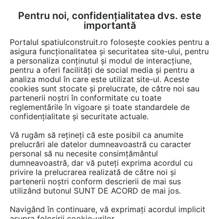
Pentru noi, confidențialitatea dvs. este
FĂ-ȚI CONT
LOGIN
importantă
CUM SE FACE
Portalul spatiulconstruit.ro folosește cookies pentru a
asigura funcționalitatea și securitatea site-ului, pentru
a personaliza conținutul și modul de interacțiune,
pentru a oferi facilități de social media și pentru a
analiza modul în care este utilizat site-ul. Aceste
Documentații
Certificari produs
Fundatie
Tratamente, reparatii, r
EȘTI AICI:
cookies sunt stocate și prelucrate, de către noi sau
partenerii noștri în conformitate cu toate
Declaratie de performanta - Aditiv
reglementările în vigoare și toate standardele de
impermeabilizant pentru utilizarea la
confidențialitate și securitate actuale.
betoane in conformitate cu EN 934-2
Vă rugăm să rețineți că este posibil ca anumite
(T.9) MAPEI IDROCRETE KR 1000
prelucrări ale datelor dumneavoastră cu caracter
personal să nu necesite consimțământul
dumneavoastră, dar vă puteți exprima acordul cu
Limba: Romana
privire la prelucrarea realizată de către noi și
partenerii noștri conform descrierii de mai sus
utilizând butonul SUNT DE ACORD de mai jos.
214 afisari
Navigând în continuare, vă exprimați acordul implicit
Salvează pdf
Tip documentatie: Certificare produs
asupra folosirii cookie-urilor.