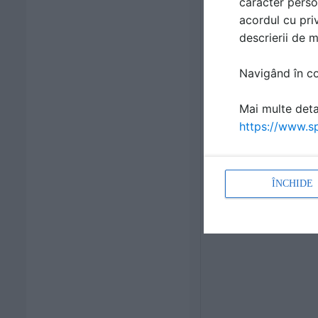
caracter perso
acordul cu priv
descrierii de 
Navigând în con
Mai multe detal
https://www.sp
ÎNCHIDE