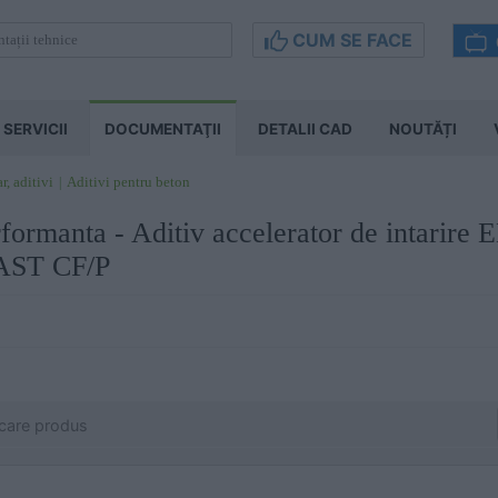
CUM SE FACE
SERVICII
DOCUMENTAŢII
DETALII CAD
NOUTĂȚI
r, aditivi
Aditivi pentru beton
formanta - Aditiv accelerator de intarire 
ST CF/P
icare produs