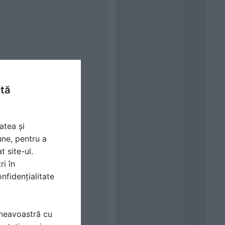
ntă
atea și
une, pentru a
t site-ul.
ri în
nfidențialitate
mneavoastră cu