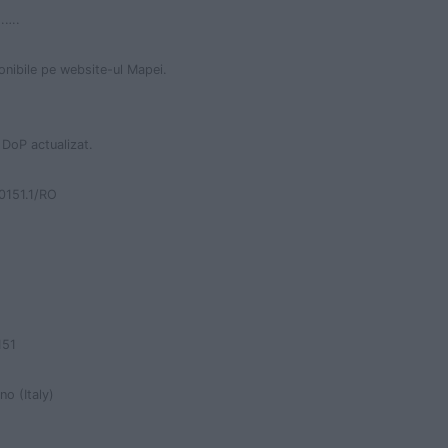
….
onibile pe website-ul Mapei.
DoP actualizat.
0151.1/RO
151
no (Italy)