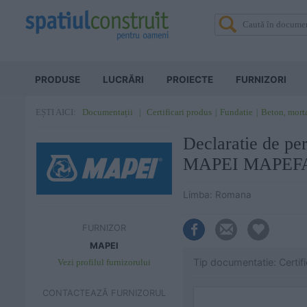
PRODUSE
LUCRĂRI
PROIECTE
FURNIZORI
Documentații
Certificari produs
Fundatie
Beton, morta
EȘTI AICI:
Declaratie de per
MAPEI MAPEFA
Limba: Romana
FURNIZOR
MAPEI
Tip documentatie: Certif
Vezi profilul furnizorului
CONTACTEAZĂ FURNIZORUL