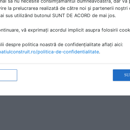
nal să nu necesite consimțământul dumneavoastră, dar vă 
ire la prelucrarea realizată de către noi și partenerii noștr
mai sus utilizând butonul SUNT DE ACORD de mai jos.
tinuare, vă exprimați acordul implicit asupra folosirii cooki
ii despre politica noastră de confidențialitate aflați aici:
atiulconstruit.ro/politica-de-confidentialitate
.
SU