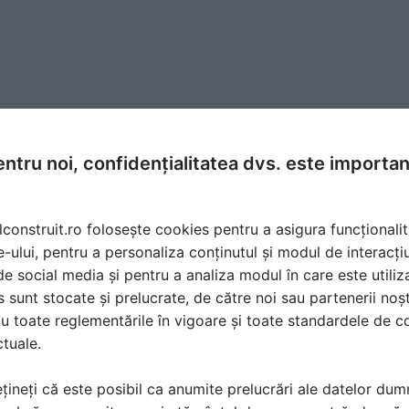
ntru noi, confidențialitatea dvs. este importa
lconstruit.ro folosește cookies pentru a asigura funcționalit
e-ului, pentru a personaliza conținutul și modul de interacți
i de social media și pentru a analiza modul în care este utiliza
sunt stocate și prelucrate, de către noi sau partenerii noșt
u toate reglementările în vigoare și toate standardele de co
ctuale.
țineți că este posibil ca anumite prelucrări ale datelor du