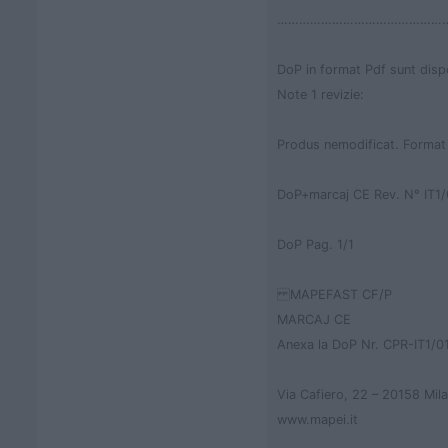
…………………………………………
DoP in format Pdf sunt disp
Note 1 revizie:
Produs nemodificat. Format 
DoP+marcaj CE Rev. N° IT1/
DoP Pag. 1/1
MAPEFAST CF/P
MARCAJ CE
Anexa la DoP Nr. CPR-IT1/0
Via Cafiero, 22 – 20158 Mila
www.mapei.it