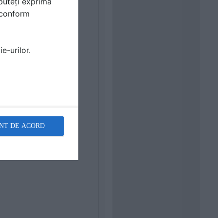
puteți exprima
i conform
e-urilor.
NT DE ACORD