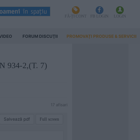
FĂ-ȚI CONT
FB LOGIN
LOGIN
VIDEO
FORUM DISCUŢII
PROMOVAȚI PRODUSE & SERVICII
EN 934-2,(T. 7)
17 afisari
Salvează pdf
Full screen