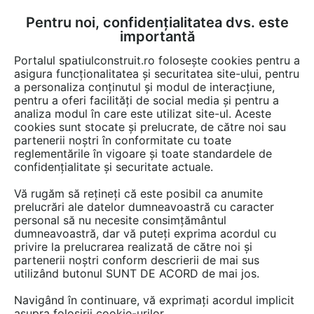
Pentru noi, confidențialitatea dvs. este
FĂ-ȚI CONT
LOGIN
importantă
CUM SE FACE
Portalul spatiulconstruit.ro folosește cookies pentru a
asigura funcționalitatea și securitatea site-ului, pentru
a personaliza conținutul și modul de interacțiune,
pentru a oferi facilități de social media și pentru a
analiza modul în care este utilizat site-ul. Aceste
Documentații
Certificari produs
Ferestre, usi, tamplarie
Usi
Usi 
EȘTI AICI:
cookies sunt stocate și prelucrate, de către noi sau
partenerii noștri în conformitate cu toate
Declaratie de conformitate CE
reglementările în vigoare și toate standardele de
PROLEMATEX
confidențialitate și securitate actuale.
Vă rugăm să rețineți că este posibil ca anumite
Limba: Romana
prelucrări ale datelor dumneavoastră cu caracter
personal să nu necesite consimțământul
2495 afisari
dumneavoastră, dar vă puteți exprima acordul cu
privire la prelucrarea realizată de către noi și
partenerii noștri conform descrierii de mai sus
Salvează pdf
Tip documentatie: Certificare produs
utilizând butonul SUNT DE ACORD de mai jos.
Navigând în continuare, vă exprimați acordul implicit
asupra folosirii cookie-urilor.