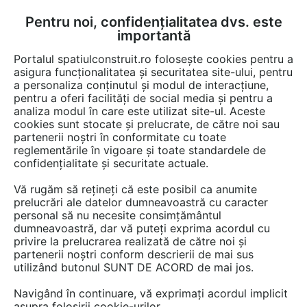
Pentru noi, confidențialitatea dvs. este
FĂ-ȚI CONT
LOGIN
importantă
CUM SE FACE
Portalul spatiulconstruit.ro folosește cookies pentru a
asigura funcționalitatea și securitatea site-ului, pentru
a personaliza conținutul și modul de interacțiune,
pentru a oferi facilități de social media și pentru a
analiza modul în care este utilizat site-ul. Aceste
Documentații
Certificari produs
Instalatii apa / canalizare / drenaj
EȘTI AICI:
cookies sunt stocate și prelucrate, de către noi sau
partenerii noștri în conformitate cu toate
Certificat ISO 14001-2004 NEW
reglementările în vigoare și toate standardele de
DESIGN COMPOSITE
confidențialitate și securitate actuale.
Vă rugăm să rețineți că este posibil ca anumite
Limba: Engleza
prelucrări ale datelor dumneavoastră cu caracter
personal să nu necesite consimțământul
28 afisari
dumneavoastră, dar vă puteți exprima acordul cu
privire la prelucrarea realizată de către noi și
partenerii noștri conform descrierii de mai sus
Salvează pdf
Tip documentatie: Certificare produs
utilizând butonul SUNT DE ACORD de mai jos.
Navigând în continuare, vă exprimați acordul implicit
asupra folosirii cookie-urilor.