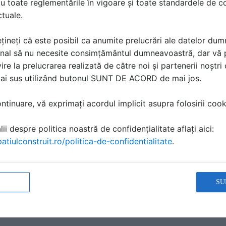
u toate reglementările în vigoare și toate standardele de co
ctuale.
f the product-type :
țineți că este posibil ca anumite prelucrări ale datelor du
nal să nu necesite consimțământul dumneavoastră, dar vă 
ire la prelucrarea realizată de către noi și partenerii noștr
mai sus utilizând butonul SUNT DE ACORD de mai jos.
tinuare, vă exprimați acordul implicit asupra folosirii cooki
 construction product, in accordance with the applicable harmonised techn
y the manufacturer :
ii despre politica noastră de confidențialitate aflați aici:
se
atiulconstruit.ro/politica-de-confidentialitate
.
 or registered trade mark and contact address of the manufacturer as re
SU
épublique - 69627 Villeurbanne Cedex - France