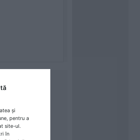
ntă
atea și
une, pentru a
t site-ul.
ri în