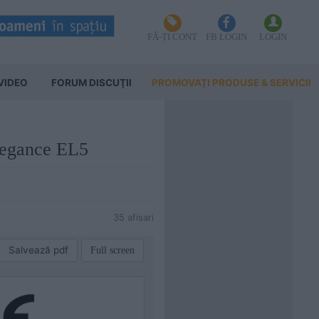
FĂ-ȚI CONT
FB LOGIN
LOGIN
VIDEO
FORUM DISCUŢII
PROMOVAȚI PRODUSE & SERVICII
Elegance EL5
35 afisari
Salvează pdf
Full screen