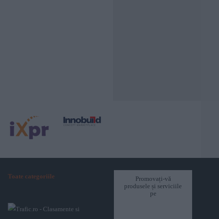
Toate categoriile
Promovați-vă
produsele și serviciile
pe