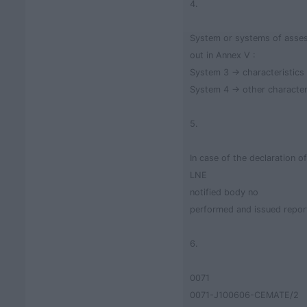
4.
System or systems of assess
out in Annex V :
System 3 → characteristics
System 4 → other character
5.
In case of the declaration 
LNE
notified body no
performed and issued repor
6.
0071
0071-J100606-CEMATE/2