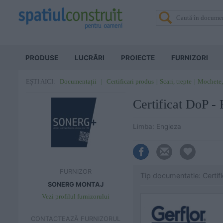
PRODUSE
LUCRĂRI
PROIECTE
FURNIZORI
Documentații
Certificari produs
Scari, trepte
Mochete,
EȘTI AICI:
Certificat DoP -
Limba: Engleza
FURNIZOR
Tip documentatie: Certif
SONERG MONTAJ
Vezi profilul furnizorului
CONTACTEAZĂ FURNIZORUL