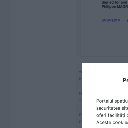
www.gerflor.com
Pe
http://dop.gerflor.com
No
Portalul spatiu
1.
securitatea sit
oferi facilităț
DECLARATION OF PERFO
Aceste cookies 
DOP-007-0010-A 04/04/20