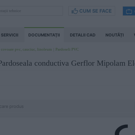
CUM SE FACE
SERVICII
DOCUMENTAŢII
DETALII CAD
NOUTĂȚI
 covoare pvc, cauciuc, linoleum
Pardoseli PVC
 Pardoseala conductiva Gerflor Mipolam 
icare produs