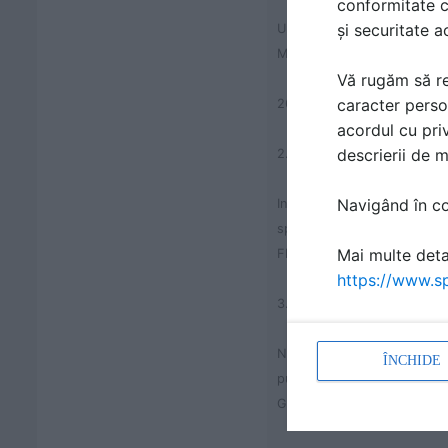
conformitate c
și securitate a
Unique identification code o
MIPOLAM ELEGANCE EL5
Vă rugăm să re
caracter perso
2639-8630
acordul cu priv
descrierii de 
2.
Navigând în con
Intended use or uses of the
specification, as foreseen b
Mai multe detal
Floor covering for interior u
https://www.sp
3.
Name, registered trade name
ÎNCHIDE
pursuant to Article 11(5) :
GERFLOR - 50 Cours de la R