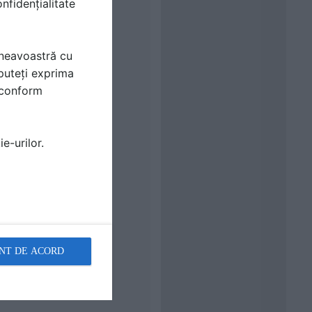
nfidențialitate
mneavoastră cu
puteți exprima
i conform
e-urilor.
ical
quired
NT DE ACORD