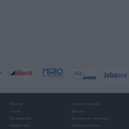
Proiecte
Articole și noutăţi
Lucrări
Discuții
Documentatii
Dicționar de construcții
Detalii CAD
Arhiva newslettere