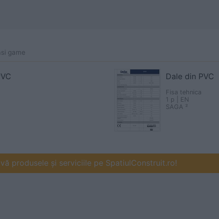
asi game
PVC
Dale din PVC
Fisa tehnica
1 p | EN
SAGA ²
ă produsele și serviciile pe SpatiulConstruit.ro!