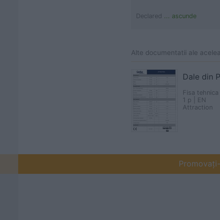
Declared
... ascunde
Alte documentatii ale acele
Dale din 
Fisa tehnica
1 p | EN
Attraction
Promovați-v