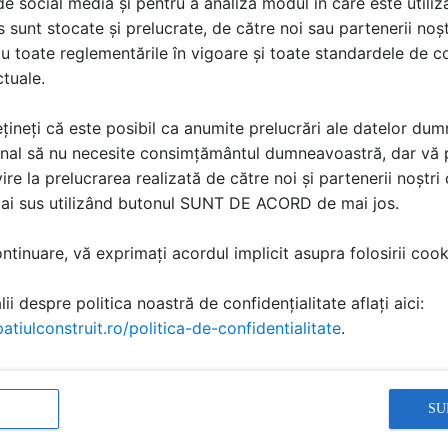
i de social media și pentru a analiza modul în care este utiliza
sunt stocate și prelucrate, de către noi sau partenerii noșt
u toate reglementările în vigoare și toate standardele de co
ctuale.
țineți că este posibil ca anumite prelucrări ale datelor du
nal să nu necesite consimțământul dumneavoastră, dar vă 
ire la prelucrarea realizată de către noi și partenerii noștr
mai sus utilizând butonul SUNT DE ACORD de mai jos.
tinuare, vă exprimați acordul implicit asupra folosirii cooki
ii despre politica noastră de confidențialitate aflați aici:
atiulconstruit.ro/politica-de-confidentialitate
.
ră
őrző Innovációs Nonprofit Kft.
novații și Controlul Calității în Construcții ÉMI S.R.L.)
SU
, nr. 26, Szentendre, cod poștal: 2000
elefax: (+36-1)-386-8794, E-mail : info@emi.hu