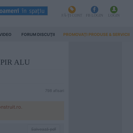
FĂ-ȚI CONT
FB LOGIN
LOGIN
VIDEO
FORUM DISCUŢII
PROMOVAȚI PRODUSE & SERVICII
HL PIR ALU
798 afisari
struit.ro.
Salvează pdf