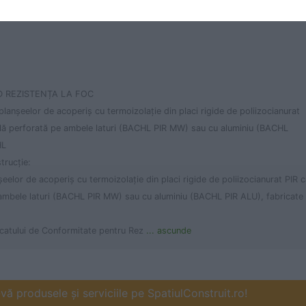
D REZISTENȚA LA FOC
planșeelor de acoperiș cu termoizolație din placi rigide de poliizocianurat
iclă perforată pe ambele laturi (BACHL PIR MW) sau cu aluminiu (BACHL
HL
trucție:
șeelor de acoperiș cu termoizolație din placi rigide de poliizocianurat PIR 
e ambele laturi (BACHL PIR MW) sau cu aluminiu (BACHL PIR ALU), fabricate
tificatului de Conformitate pentru Rez
... ascunde
ă produsele și serviciile pe SpatiulConstruit.ro!