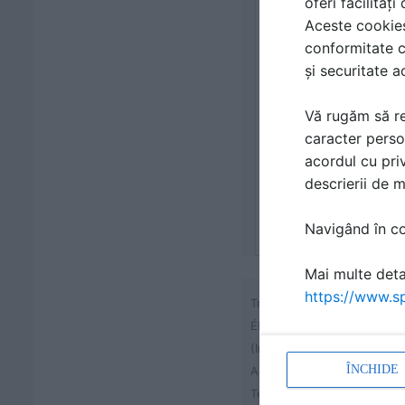
oferi facilităț
Aceste cookies 
conformitate c
și securitate a
Vă rugăm să re
caracter perso
acordul cu priv
descrierii de 
Navigând în con
Mai multe detal
https://www.sp
Traducere din limba maghia
ÉMI Építésügyi Minőségellen
(Institutul Nonprofit pentru I
ÎNCHIDE
Adresa : calea Dózsa György
Telefon: (+36-1)-372-610, T