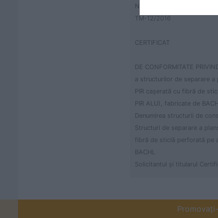
Nr. pagină: 1/4
TM-12/2016
CERTIFICAT
DE CONFORMITATE PRIVIN
a structurilor de separare a 
PIR cașerată cu fibră de st
PIR ALU), fabricate de BAC
Denumirea structurii de cons
Structuri de separare a plan
fibră de sticlă perforată p
BACHL
Solicitantul și titularul Cer
Promovați-v