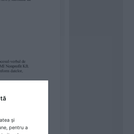
ntă
atea și
une, pentru a