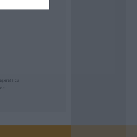
cașerată cu
 de