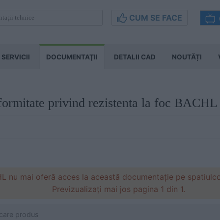
CUM SE FACE
SERVICII
DOCUMENTAŢII
DETALII CAD
NOUTĂȚI
nformitate privind rezistenta la foc BAC
 nu mai oferă acces la această documentație pe spatiulcon
Previzualizați mai jos pagina 1 din 1.
icare produs