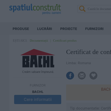
PRODUSE
LUCRĂRI
PROIECTE
FURNIZORI
Documentații
Certificari produs
EȘTI AICI:
Certificat de co
Limba: Romana
FURNIZOR
BACHL
BACHL
Cere informatii
Tip documentatie: Certif