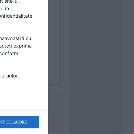
t site-ul.
ri în
nfidențialitate
mneavoastră cu
puteți exprima
i conform
e-urilor.
NT DE ACORD