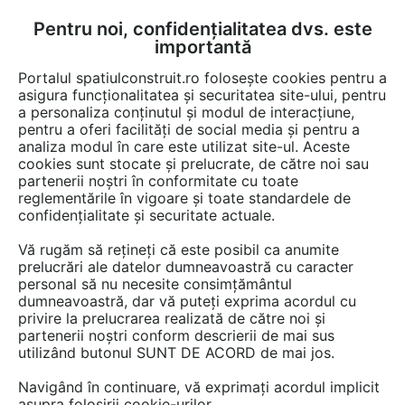
Pentru noi, confidențialitatea dvs. este
FĂ-ȚI CONT
LOGIN
importantă
CUM SE FACE
Portalul spatiulconstruit.ro folosește cookies pentru a
asigura funcționalitatea și securitatea site-ului, pentru
a personaliza conținutul și modul de interacțiune,
pentru a oferi facilități de social media și pentru a
analiza modul în care este utilizat site-ul. Aceste
Documentații
Fise tehnice
EȘTI AICI:
cookies sunt stocate și prelucrate, de către noi sau
partenerii noștri în conformitate cu toate
Caramida aparenta antichizata
reglementările în vigoare și toate standardele de
KROMSTON
confidențialitate și securitate actuale.
Vă rugăm să rețineți că este posibil ca anumite
Limba: Romana
prelucrări ale datelor dumneavoastră cu caracter
personal să nu necesite consimțământul
508 afisari
dumneavoastră, dar vă puteți exprima acordul cu
privire la prelucrarea realizată de către noi și
partenerii noștri conform descrierii de mai sus
KROMSTON SRL nu mai oferă acces la această
utilizând butonul SUNT DE ACORD de mai jos.
documentație pe spatiulconstruit.ro.
Navigând în continuare, vă exprimați acordul implicit
Previzualizați mai jos pagina 1 din 1.
asupra folosirii cookie-urilor.