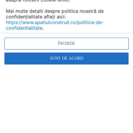
Mai multe detalii despre politica noastră de
Salvează pdf
Tip documentatie: Fisa tehnica
confidențialitate aflați aici:
https://www.spatiulconstruit.ro/politica-de-
confidentialitate
.
ÎNCHIDE
SUNT DE ACORD