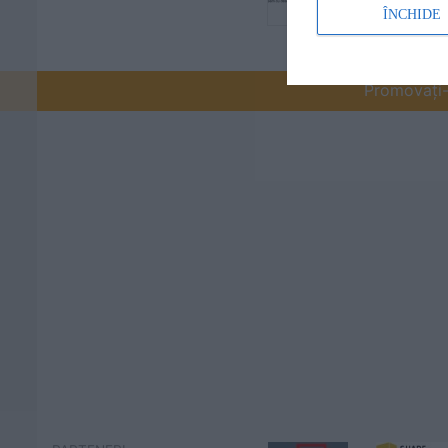
ÎNCHIDE
Promovați-v