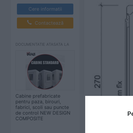
Cere informatii
Contactează
DOCUMENTATIE ATASATA LA
Cabine prefabricate
pentru paza, birouri,
fabrici, scoli sau puncte
de control NEW DESIGN
Pe
COMPOSITE