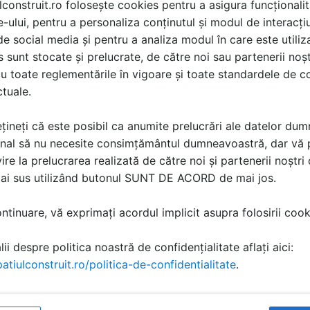
lconstruit.ro folosește cookies pentru a asigura funcționalit
e-ului, pentru a personaliza conținutul și modul de interacți
i de social media și pentru a analiza modul în care este utiliza
sunt stocate și prelucrate, de către noi sau partenerii noșt
u toate reglementările în vigoare și toate standardele de co
ctuale.
țineți că este posibil ca anumite prelucrări ale datelor du
nal să nu necesite consimțământul dumneavoastră, dar vă 
ire la prelucrarea realizată de către noi și partenerii noștr
mai sus utilizând butonul SUNT DE ACORD de mai jos.
tinuare, vă exprimați acordul implicit asupra folosirii cooki
asi game
ii despre politica noastră de confidențialitate aflați aici:
efabricate
Cabine prefab
atiulconstruit.ro/politica-de-confidentialitate
.
tehnice
Specificații tehnic
1 p | RO
1515