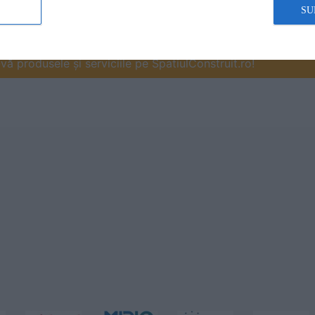
SU
ă produsele și serviciile pe SpatiulConstruit.ro!