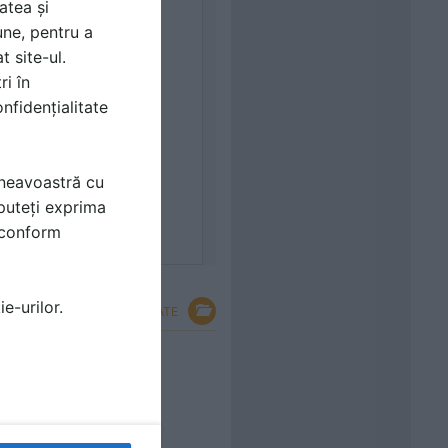
atea și
une, pentru a
t site-ul.
ri în
nfidențialitate
mneavoastră cu
puteți exprima
i conform
e-urilor.
VEZI TOATE
ricate
e