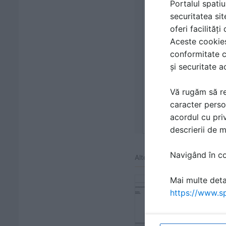
Portalul spatiu
securitatea sit
oferi facilităț
Aceste cookies 
conformitate c
și securitate a
Vă rugăm să re
caracter perso
acordul cu priv
descrierii de 
Navigând în con
Alte documentatii ale acele
Mai multe detal
Cabine pr
https://www.sp
Specificații 
1 p | RO
2751