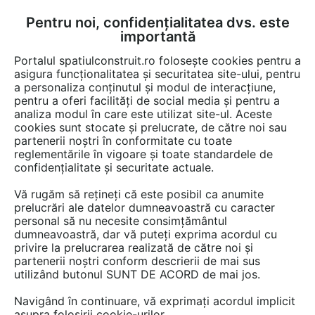
Pentru noi, confidențialitatea dvs. este
FĂ-ȚI CONT
LOGIN
importantă
CUM SE FACE
Portalul spatiulconstruit.ro folosește cookies pentru a
asigura funcționalitatea și securitatea site-ului, pentru
a personaliza conținutul și modul de interacțiune,
pentru a oferi facilități de social media și pentru a
analiza modul în care este utilizat site-ul. Aceste
Documentații
Fise tehnice
EȘTI AICI:
cookies sunt stocate și prelucrate, de către noi sau
partenerii noștri în conformitate cu toate
Bolarzi din beton, iluminati Prefabet
reglementările în vigoare și toate standardele de
confidențialitate și securitate actuale.
Limba: Romana
Vă rugăm să rețineți că este posibil ca anumite
prelucrări ale datelor dumneavoastră cu caracter
763 afisari
personal să nu necesite consimțământul
dumneavoastră, dar vă puteți exprima acordul cu
privire la prelucrarea realizată de către noi și
PREFABET SUCEAVA nu mai oferă acces la această
partenerii noștri conform descrierii de mai sus
documentație pe spatiulconstruit.ro.
utilizând butonul SUNT DE ACORD de mai jos.
Previzualizați mai jos pagina 1 din 1.
Navigând în continuare, vă exprimați acordul implicit
asupra folosirii cookie-urilor.