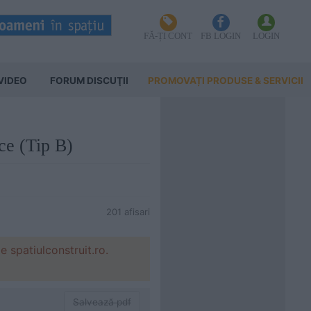
FĂ-ȚI CONT
FB LOGIN
LOGIN
VIDEO
FORUM DISCUŢII
PROMOVAȚI PRODUSE & SERVICII
ice (Tip B)
201 afisari
spatiulconstruit.ro.
Salvează pdf