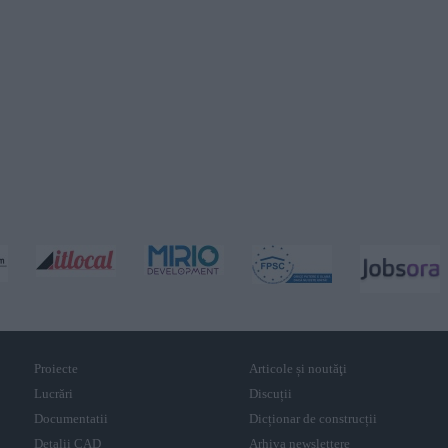
Proiecte
Articole și noutăţi
Lucrări
Discuții
Documentatii
Dicționar de construcții
Detalii CAD
Arhiva newslettere