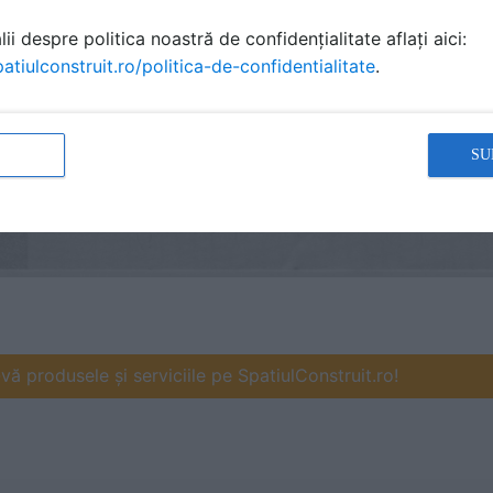
ii despre politica noastră de confidențialitate aflați aici:
atiulconstruit.ro/politica-de-confidentialitate
.
SU
ă produsele și serviciile pe SpatiulConstruit.ro!