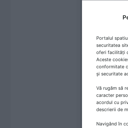
Pe
Portalul spatiu
securitatea sit
oferi facilităț
Aceste cookies 
conformitate c
și securitate a
Vă rugăm să re
caracter perso
acordul cu priv
descrierii de 
Navigând în con