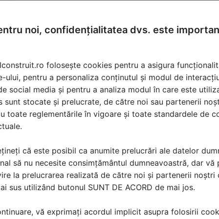
ntru noi, confidențialitatea dvs. este importa
lconstruit.ro folosește cookies pentru a asigura funcționalit
e-ului, pentru a personaliza conținutul și modul de interacți
i de social media și pentru a analiza modul în care este utiliza
sunt stocate și prelucrate, de către noi sau partenerii noșt
u toate reglementările în vigoare și toate standardele de co
ctuale.
țineți că este posibil ca anumite prelucrări ale datelor du
nal să nu necesite consimțământul dumneavoastră, dar vă 
ire la prelucrarea realizată de către noi și partenerii noștr
mai sus utilizând butonul SUNT DE ACORD de mai jos.
tinuare, vă exprimați acordul implicit asupra folosirii cooki