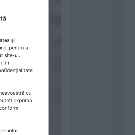
ntă
atea și
une, pentru a
t site-ul.
ri în
nfidențialitate
mneavoastră cu
puteți exprima
i conform
e-urilor.