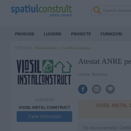
PRODUSE
LUCRĂRI
PROIECTE
FURNIZORI
Documentații
Certificari produs
EȘTI AICI:
Atestat ANRE pent
Limba: Romana
FURNIZOR
VIOSIL INSTAL C
VIOSIL INSTAL CONSTRUCT
Cere informatii
Tip documentatie: Certif