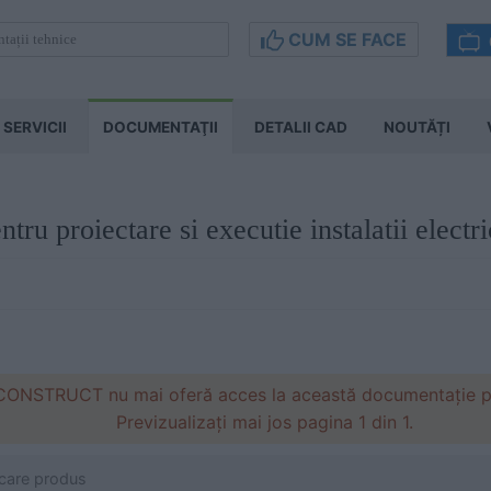
CUM SE FACE
SERVICII
DOCUMENTAŢII
DETALII CAD
NOUTĂȚI
ru proiectare si executie instalatii electr
ONSTRUCT nu mai oferă acces la această documentație pe 
Previzualizați mai jos pagina 1 din 1.
icare produs