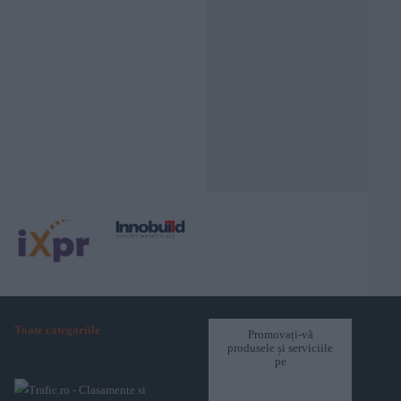
Toate categoriile
Promovați-vă
produsele și serviciile
pe