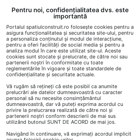
Pentru noi, confidențialitatea dvs. este
FĂ-ȚI CONT
LOGIN
importantă
CUM SE FACE
Portalul spatiulconstruit.ro folosește cookies pentru a
asigura funcționalitatea și securitatea site-ului, pentru
a personaliza conținutul și modul de interacțiune,
pentru a oferi facilități de social media și pentru a
analiza modul în care este utilizat site-ul. Aceste
Documentații
Fise tehnice
EȘTI AICI:
cookies sunt stocate și prelucrate, de către noi sau
partenerii noștri în conformitate cu toate
Aspirator central Perfeto Inox cu
reglementările în vigoare și toate standardele de
autocuratare TUBO TX3A
confidențialitate și securitate actuale.
Vă rugăm să rețineți că este posibil ca anumite
Limba: Romana
prelucrări ale datelor dumneavoastră cu caracter
personal să nu necesite consimțământul
32 afisari
dumneavoastră, dar vă puteți exprima acordul cu
privire la prelucrarea realizată de către noi și
partenerii noștri conform descrierii de mai sus
TEKNIKA SRL nu mai oferă acces la această
utilizând butonul SUNT DE ACORD de mai jos.
documentație pe spatiulconstruit.ro.
Navigând în continuare, vă exprimați acordul implicit
Previzualizați mai jos pagina 1 din 1.
asupra folosirii cookie-urilor.