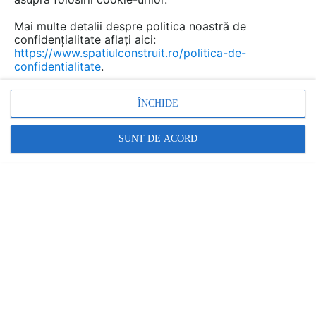
Mai multe detalii despre politica noastră de
Salvează pdf
Tip documentatie: Fisa tehnica
confidențialitate aflați aici:
https://www.spatiulconstruit.ro/politica-de-
confidentialitate
.
ÎNCHIDE
SUNT DE ACORD