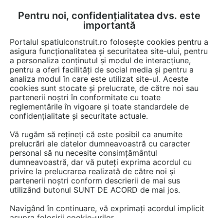
Pentru noi, confidențialitatea dvs. este
FĂ-ȚI CONT
LOGIN
importantă
CUM SE FACE
Portalul spatiulconstruit.ro folosește cookies pentru a
asigura funcționalitatea și securitatea site-ului, pentru
a personaliza conținutul și modul de interacțiune,
pentru a oferi facilități de social media și pentru a
analiza modul în care este utilizat site-ul. Aceste
Documentații
Fise tehnice
Pardoseli de interior
Adezivi
Adezivi
EȘTI AICI:
cookies sunt stocate și prelucrate, de către noi sau
partenerii noștri în conformitate cu toate
Adeziv pentru placi ceramice de
reglementările în vigoare și toate standardele de
interior/exterior CELCO PLAC interior-
confidențialitate și securitate actuale.
exterior DD-C12
Vă rugăm să rețineți că este posibil ca anumite
prelucrări ale datelor dumneavoastră cu caracter
Limba: Romana
personal să nu necesite consimțământul
dumneavoastră, dar vă puteți exprima acordul cu
privire la prelucrarea realizată de către noi și
60 afisari
partenerii noștri conform descrierii de mai sus
utilizând butonul SUNT DE ACORD de mai jos.
Salvează pdf
Tip documentatie: Fisa tehnica
Navigând în continuare, vă exprimați acordul implicit
asupra folosirii cookie-urilor.