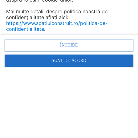
Mai multe detalii despre politica noastră de
confidențialitate aflați aici:
https://www.spatiulconstruit.ro/politica-de-
confidentialitate
.
ÎNCHIDE
SUNT DE ACORD
Denumiri comerciale
LONGOTON
Alte detalii cad de la gamă
VEZI TOATE
Placaje ceramice pentru fatada - Parti
esentiale