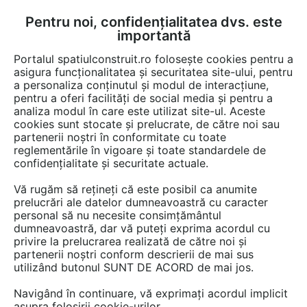
Pentru noi, confidențialitatea dvs. este
FĂ-ȚI CONT
LOGIN
importantă
CUM SE FACE
Portalul spatiulconstruit.ro folosește cookies pentru a
asigura funcționalitatea și securitatea site-ului, pentru
a personaliza conținutul și modul de interacțiune,
pentru a oferi facilități de social media și pentru a
analiza modul în care este utilizat site-ul. Aceste
Detalii CAD
Detalii de produs
Fatade tencuite / placate / ventilate
EȘTI AICI:
cookies sunt stocate și prelucrate, de către noi sau
partenerii noștri în conformitate cu toate
Sisteme de placaje ceramice pentru
reglementările în vigoare și toate standardele de
fatada - 2513 MOEDING LONGOTON
confidențialitate și securitate actuale.
Vă rugăm să rețineți că este posibil ca anumite
51 afisari
prelucrări ale datelor dumneavoastră cu caracter
personal să nu necesite consimțământul
Salveaza dwg
dumneavoastră, dar vă puteți exprima acordul cu
privire la prelucrarea realizată de către noi și
partenerii noștri conform descrierii de mai sus
utilizând butonul SUNT DE ACORD de mai jos.
Navigând în continuare, vă exprimați acordul implicit
asupra folosirii cookie-urilor.