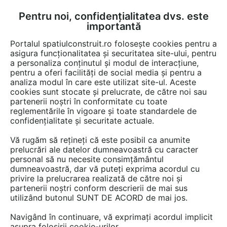
Pentru noi, confidențialitatea dvs. este
FĂ-ȚI CONT
LOGIN
importantă
CUM SE FACE
Portalul spatiulconstruit.ro folosește cookies pentru a
asigura funcționalitatea și securitatea site-ului, pentru
a personaliza conținutul și modul de interacțiune,
pentru a oferi facilități de social media și pentru a
analiza modul în care este utilizat site-ul. Aceste
Detalii CAD
Detalii de produs
Garaje, parcaje
Sisteme de parcare
EȘTI AICI:
cookies sunt stocate și prelucrate, de către noi sau
partenerii noștri în conformitate cu toate
Sistem de parcare hidraulic subteran -
reglementările în vigoare și toate standardele de
vedere de sus - U2 DB 530 LP460 DS
confidențialitate și securitate actuale.
KLAUS MULTIBASE Underfloor
Vă rugăm să rețineți că este posibil ca anumite
prelucrări ale datelor dumneavoastră cu caracter
personal să nu necesite consimțământul
6 afisari
dumneavoastră, dar vă puteți exprima acordul cu
privire la prelucrarea realizată de către noi și
Salveaza dwg
partenerii noștri conform descrierii de mai sus
utilizând butonul SUNT DE ACORD de mai jos.
Navigând în continuare, vă exprimați acordul implicit
asupra folosirii cookie-urilor.