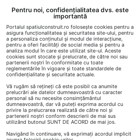
Pentru noi, confidențialitatea dvs. este
FĂ-ȚI CONT
LOGIN
importantă
CUM SE FACE
Portalul spatiulconstruit.ro folosește cookies pentru a
asigura funcționalitatea și securitatea site-ului, pentru
a personaliza conținutul și modul de interacțiune,
pentru a oferi facilități de social media și pentru a
analiza modul în care este utilizat site-ul. Aceste
Detalii CAD
Detalii de produs
Garaje, parcaje
Sisteme de parcare
EȘTI AICI:
cookies sunt stocate și prelucrate, de către noi sau
partenerii noștri în conformitate cu toate
Sistem de parcare hidraulic subteran -
reglementările în vigoare și toate standardele de
vedere de sus - U1 EB 550 LP240 DS
confidențialitate și securitate actuale.
KLAUS MULTIBASE Underfloor
Vă rugăm să rețineți că este posibil ca anumite
prelucrări ale datelor dumneavoastră cu caracter
personal să nu necesite consimțământul
17 afisari
dumneavoastră, dar vă puteți exprima acordul cu
privire la prelucrarea realizată de către noi și
Salveaza dwg
partenerii noștri conform descrierii de mai sus
utilizând butonul SUNT DE ACORD de mai jos.
Navigând în continuare, vă exprimați acordul implicit
asupra folosirii cookie-urilor.