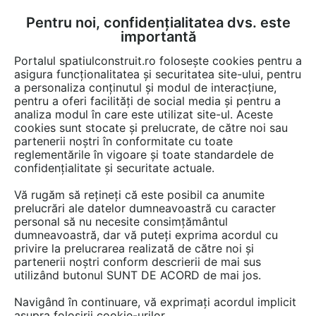
Pentru noi, confidențialitatea dvs. este
FĂ-ȚI CONT
LOGIN
importantă
CUM SE FACE
Portalul spatiulconstruit.ro folosește cookies pentru a
asigura funcționalitatea și securitatea site-ului, pentru
a personaliza conținutul și modul de interacțiune,
pentru a oferi facilități de social media și pentru a
analiza modul în care este utilizat site-ul. Aceste
Detalii CAD
Detalii de produs
EȘTI AICI:
cookies sunt stocate și prelucrate, de către noi sau
partenerii noștri în conformitate cu toate
Semineu pe bioetanol pentru exterior -
reglementările în vigoare și toate standardele de
Vedere laterala PLANIKA TOTEM
confidențialitate și securitate actuale.
Commerce
Vă rugăm să rețineți că este posibil ca anumite
prelucrări ale datelor dumneavoastră cu caracter
personal să nu necesite consimțământul
16 afisari
dumneavoastră, dar vă puteți exprima acordul cu
privire la prelucrarea realizată de către noi și
Planika Romania nu mai oferă acces la acest detaliu
partenerii noștri conform descrierii de mai sus
utilizând butonul SUNT DE ACORD de mai jos.
CAD pe spatiulconstruit.ro.
Aveți mai jos doar o previzualizare.
Navigând în continuare, vă exprimați acordul implicit
asupra folosirii cookie-urilor.