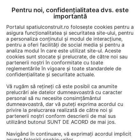
Pentru noi, confidențialitatea dvs. este
FĂ-ȚI CONT
LOGIN
importantă
CUM SE FACE
Portalul spatiulconstruit.ro folosește cookies pentru a
asigura funcționalitatea și securitatea site-ului, pentru
a personaliza conținutul și modul de interacțiune,
pentru a oferi facilități de social media și pentru a
analiza modul în care este utilizat site-ul. Aceste
Detalii CAD
Detalii de produs
EȘTI AICI:
cookies sunt stocate și prelucrate, de către noi sau
partenerii noștri în conformitate cu toate
Semineu pe bioetanol pentru exterior -
reglementările în vigoare și toate standardele de
Vedere laterala PLANIKA BUBBLE
confidențialitate și securitate actuale.
Commerce
Vă rugăm să rețineți că este posibil ca anumite
prelucrări ale datelor dumneavoastră cu caracter
personal să nu necesite consimțământul
12 afisari
dumneavoastră, dar vă puteți exprima acordul cu
privire la prelucrarea realizată de către noi și
Planika Romania nu mai oferă acces la acest detaliu
partenerii noștri conform descrierii de mai sus
utilizând butonul SUNT DE ACORD de mai jos.
CAD pe spatiulconstruit.ro.
Aveți mai jos doar o previzualizare.
Navigând în continuare, vă exprimați acordul implicit
asupra folosirii cookie-urilor.