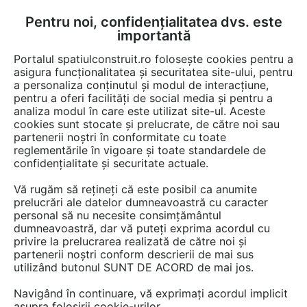
Pentru noi, confidențialitatea dvs. este
FĂ-ȚI CONT
LOGIN
importantă
CUM SE FACE
Portalul spatiulconstruit.ro folosește cookies pentru a
asigura funcționalitatea și securitatea site-ului, pentru
a personaliza conținutul și modul de interacțiune,
pentru a oferi facilități de social media și pentru a
analiza modul în care este utilizat site-ul. Aceste
Detalii CAD
Detalii de produs
EȘTI AICI:
cookies sunt stocate și prelucrate, de către noi sau
partenerii noștri în conformitate cu toate
Radier CR 100.50.12 SW
reglementările în vigoare și toate standardele de
UMWELTTECHNIK
confidențialitate și securitate actuale.
Vă rugăm să rețineți că este posibil ca anumite
38 afisari
prelucrări ale datelor dumneavoastră cu caracter
personal să nu necesite consimțământul
dumneavoastră, dar vă puteți exprima acordul cu
SW UMWELTTECHNIK ROMANIA nu mai oferă acces la
privire la prelucrarea realizată de către noi și
acest detaliu CAD pe spatiulconstruit.ro.
partenerii noștri conform descrierii de mai sus
Aveți mai jos doar o previzualizare.
utilizând butonul SUNT DE ACORD de mai jos.
Navigând în continuare, vă exprimați acordul implicit
Salveaza pdf
asupra folosirii cookie-urilor.