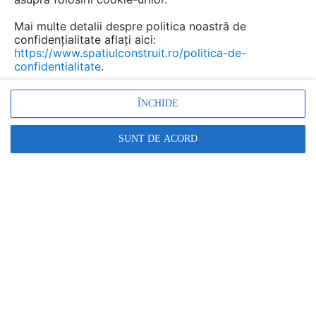
Mai multe detalii despre politica noastră de
confidențialitate aflați aici:
https://www.spatiulconstruit.ro/politica-de-
confidentialitate
.
ÎNCHIDE
SUNT DE ACORD
Denumiri comerciale
HC-Delta (+)
Alte detalii cad de la gamă
VEZI TOATE
Profile pentru rosturi 120x5
Detaliu de produs