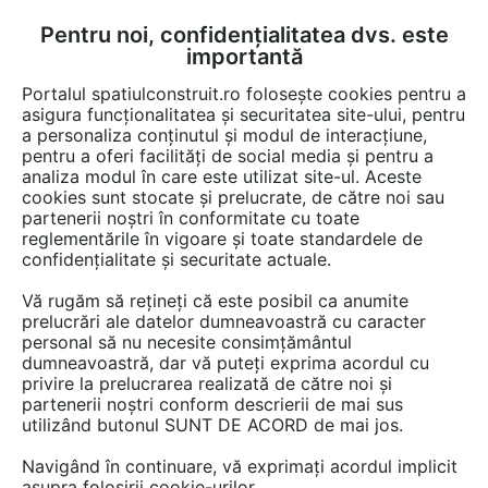
Pentru noi, confidențialitatea dvs. este
FĂ-ȚI CONT
LOGIN
importantă
CUM SE FACE
Portalul spatiulconstruit.ro folosește cookies pentru a
asigura funcționalitatea și securitatea site-ului, pentru
a personaliza conținutul și modul de interacțiune,
pentru a oferi facilități de social media și pentru a
analiza modul în care este utilizat site-ul. Aceste
Detalii CAD
Detalii de produs
Pardoseli de interior
Plinte, profile
EȘTI AICI:
cookies sunt stocate și prelucrate, de către noi sau
partenerii noștri în conformitate cu toate
Profile pentru rosturi 200x2 HCJ HC-
reglementările în vigoare și toate standardele de
Delta (+)
confidențialitate și securitate actuale.
Vă rugăm să rețineți că este posibil ca anumite
39 afisari
prelucrări ale datelor dumneavoastră cu caracter
personal să nu necesite consimțământul
Salveaza dwg
dumneavoastră, dar vă puteți exprima acordul cu
privire la prelucrarea realizată de către noi și
partenerii noștri conform descrierii de mai sus
utilizând butonul SUNT DE ACORD de mai jos.
Navigând în continuare, vă exprimați acordul implicit
asupra folosirii cookie-urilor.