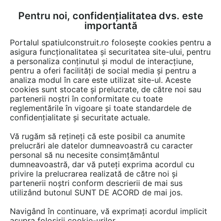
Pentru noi, confidențialitatea dvs. este
FĂ-ȚI CONT
LOGIN
importantă
CUM SE FACE
Portalul spatiulconstruit.ro folosește cookies pentru a
asigura funcționalitatea și securitatea site-ului, pentru
a personaliza conținutul și modul de interacțiune,
pentru a oferi facilități de social media și pentru a
analiza modul în care este utilizat site-ul. Aceste
Detalii CAD
Detalii de produs
Pardoseli de interior
Plinte, profile
EȘTI AICI:
cookies sunt stocate și prelucrate, de către noi sau
partenerii noștri în conformitate cu toate
Profile pentru rosturi 150x5 HCJ HC-
reglementările în vigoare și toate standardele de
Omega Sinus Slide
confidențialitate și securitate actuale.
Vă rugăm să rețineți că este posibil ca anumite
31 afisari
prelucrări ale datelor dumneavoastră cu caracter
personal să nu necesite consimțământul
Salveaza dwg
dumneavoastră, dar vă puteți exprima acordul cu
privire la prelucrarea realizată de către noi și
partenerii noștri conform descrierii de mai sus
utilizând butonul SUNT DE ACORD de mai jos.
Navigând în continuare, vă exprimați acordul implicit
asupra folosirii cookie-urilor.