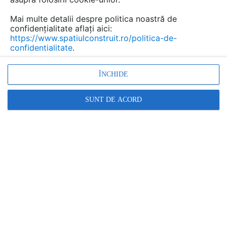
Mai multe detalii despre politica noastră de
confidențialitate aflați aici:
https://www.spatiulconstruit.ro/politica-de-
confidentialitate
.
ÎNCHIDE
SUNT DE ACORD
Denumiri comerciale
HC-Omega Sinus Slide
Alte detalii cad de la gamă
VEZI TOATE
Profile pentru rosturi 120x5
Detaliu de produs