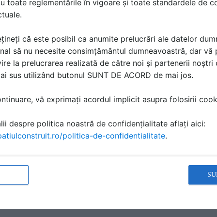
u toate reglementările în vigoare și toate standardele de co
ctuale.
țineți că este posibil ca anumite prelucrări ale datelor du
nal să nu necesite consimțământul dumneavoastră, dar vă 
ire la prelucrarea realizată de către noi și partenerii noștr
mai sus utilizând butonul SUNT DE ACORD de mai jos.
 83
Profil HV 60
rodus
Detaliu de produs
tinuare, vă exprimați acordul implicit asupra folosirii cooki
ii despre politica noastră de confidențialitate aflați aici:
atiulconstruit.ro/politica-de-confidentialitate
.
ă produsele și serviciile pe SpatiulConstruit.ro!
SU