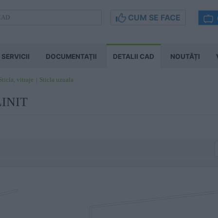
CUM SE FACE
SERVICII
DOCUMENTAŢII
DETALII CAD
NOUTĂȚI
Sticla, vitraje
Sticla uzuala
LINIT