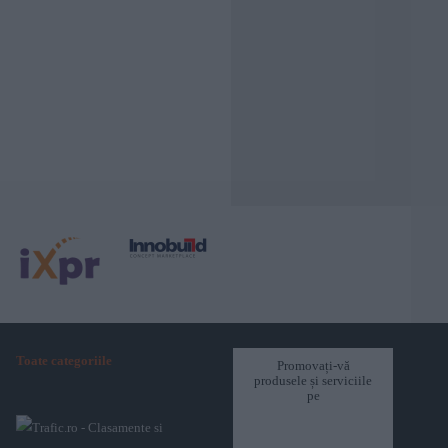
Toate categoriile
Promovați-vă
produsele și serviciile
pe