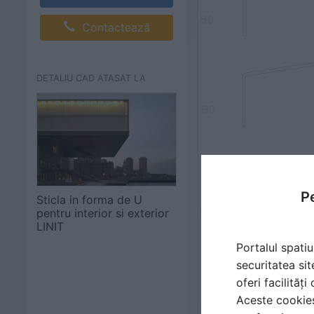
Contactează
DETALIU CAD ATASAT LA
Pe
Sticla in forma de U
pentru interior si exterior
LINIT
Portalul spatiu
securitatea sit
oferi facilităț
Aceste cookies 