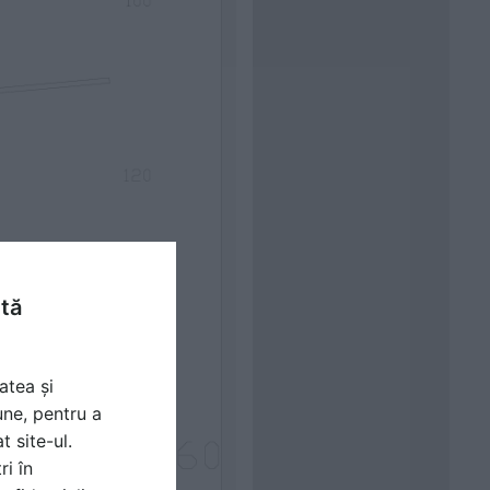
ntă
atea și
une, pentru a
t site-ul.
ri în