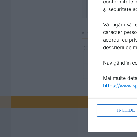
conformitate c
și securitate a
Vă rugăm să re
caracter perso
Alte detalii cad de la gamă
acordul cu priv
descrierii de 
Profil HV
Detaliu de p
Navigând în con
Mai multe detal
https://www.sp
Promovați-v
ÎNCHIDE