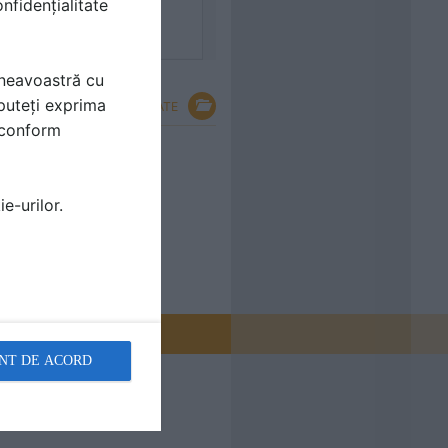
nfidențialitate
mneavoastră cu
puteți exprima
VEZI TOATE
i conform
e-urilor.
NT DE ACORD