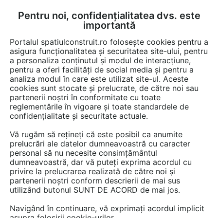
Pentru noi, confidențialitatea dvs. este
FĂ-ȚI CONT
LOGIN
importantă
CUM SE FACE
Portalul spatiulconstruit.ro folosește cookies pentru a
asigura funcționalitatea și securitatea site-ului, pentru
a personaliza conținutul și modul de interacțiune,
pentru a oferi facilități de social media și pentru a
analiza modul în care este utilizat site-ul. Aceste
Detalii CAD
Detalii de produs
EȘTI AICI:
cookies sunt stocate și prelucrate, de către noi sau
partenerii noștri în conformitate cu toate
Plan Austria - radier cu gaura DN150
reglementările în vigoare și toate standardele de
SW UMWELTTECHNIK
confidențialitate și securitate actuale.
Vă rugăm să rețineți că este posibil ca anumite
25 afisari
prelucrări ale datelor dumneavoastră cu caracter
personal să nu necesite consimțământul
dumneavoastră, dar vă puteți exprima acordul cu
SW UMWELTTECHNIK ROMANIA nu mai oferă acces la
privire la prelucrarea realizată de către noi și
acest detaliu CAD pe spatiulconstruit.ro.
partenerii noștri conform descrierii de mai sus
Aveți mai jos doar o previzualizare.
utilizând butonul SUNT DE ACORD de mai jos.
Navigând în continuare, vă exprimați acordul implicit
Salveaza pdf
asupra folosirii cookie-urilor.