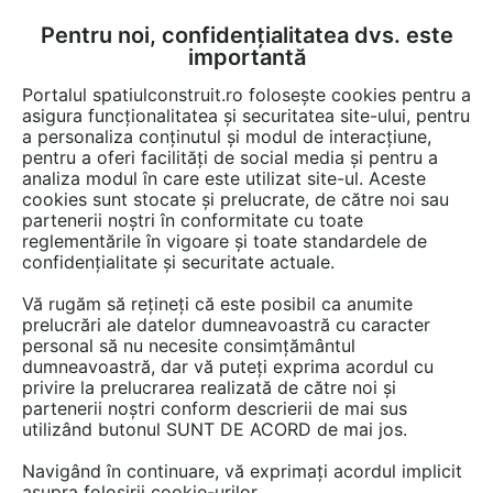
Pentru noi, confidențialitatea dvs. este
FĂ-ȚI CONT
LOGIN
importantă
CUM SE FACE
Portalul spatiulconstruit.ro folosește cookies pentru a
asigura funcționalitatea și securitatea site-ului, pentru
a personaliza conținutul și modul de interacțiune,
pentru a oferi facilități de social media și pentru a
analiza modul în care este utilizat site-ul. Aceste
Detalii CAD
Detalii de produs
EȘTI AICI:
cookies sunt stocate și prelucrate, de către noi sau
partenerii noștri în conformitate cu toate
Plan Austria - inel intermediar cu racord
reglementările în vigoare și toate standardele de
DN150/DN200 SW
confidențialitate și securitate actuale.
UMWELTTECHNIK
Vă rugăm să rețineți că este posibil ca anumite
prelucrări ale datelor dumneavoastră cu caracter
personal să nu necesite consimțământul
58 afisari
dumneavoastră, dar vă puteți exprima acordul cu
privire la prelucrarea realizată de către noi și
SW UMWELTTECHNIK ROMANIA nu mai oferă acces la
partenerii noștri conform descrierii de mai sus
utilizând butonul SUNT DE ACORD de mai jos.
acest detaliu CAD pe spatiulconstruit.ro.
Aveți mai jos doar o previzualizare.
Navigând în continuare, vă exprimați acordul implicit
asupra folosirii cookie-urilor.