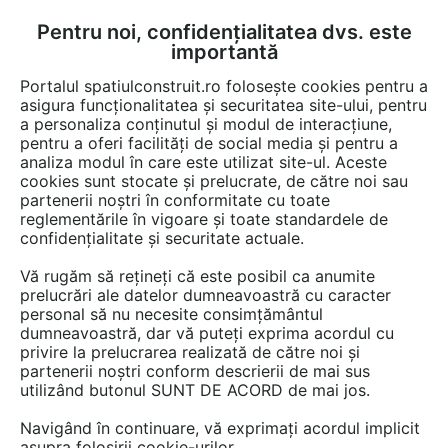
Pentru noi, confidențialitatea dvs. este
FĂ-ȚI CONT
LOGIN
importantă
CUM SE FACE
Portalul spatiulconstruit.ro folosește cookies pentru a
asigura funcționalitatea și securitatea site-ului, pentru
a personaliza conținutul și modul de interacțiune,
pentru a oferi facilități de social media și pentru a
analiza modul în care este utilizat site-ul. Aceste
Detalii CAD
Detalii de montaj
Fatade tencuite / placate / ventilate
EȘTI AICI:
cookies sunt stocate și prelucrate, de către noi sau
partenerii noștri în conformitate cu toate
Placaje ceramice pentru fatada - Montaj
reglementările în vigoare și toate standardele de
orizontal pe structura de lemn - Sectiune
confidențialitate și securitate actuale.
verticala MOEDING ALPHATON
Vă rugăm să rețineți că este posibil ca anumite
prelucrări ale datelor dumneavoastră cu caracter
personal să nu necesite consimțământul
273 afisari
dumneavoastră, dar vă puteți exprima acordul cu
privire la prelucrarea realizată de către noi și
Salveaza dwg
partenerii noștri conform descrierii de mai sus
utilizând butonul SUNT DE ACORD de mai jos.
Navigând în continuare, vă exprimați acordul implicit
asupra folosirii cookie-urilor.