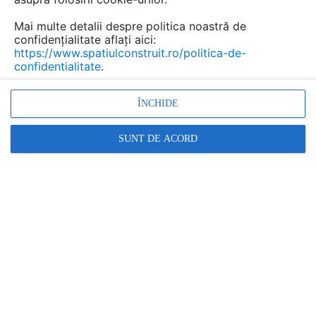
Mai multe detalii despre politica noastră de
confidențialitate aflați aici:
https://www.spatiulconstruit.ro/politica-de-
confidentialitate
.
ÎNCHIDE
SUNT DE ACORD
Denumiri comerciale
ALPHATON
Alte detalii cad de la gamă
VEZI TOATE