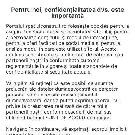
Pentru noi, confidențialitatea dvs. este
FĂ-ȚI CONT
LOGIN
importantă
CUM SE FACE
Portalul spatiulconstruit.ro folosește cookies pentru a
asigura funcționalitatea și securitatea site-ului, pentru
a personaliza conținutul și modul de interacțiune,
pentru a oferi facilități de social media și pentru a
analiza modul în care este utilizat site-ul. Aceste
Detalii CAD
Detalii de produs
Fatade tencuite / placate / ventilate
EȘTI AICI:
cookies sunt stocate și prelucrate, de către noi sau
partenerii noștri în conformitate cu toate
Placaje ceramice pentru fatada - Montaj
reglementările în vigoare și toate standardele de
orizontal - Exemple de design
confidențialitate și securitate actuale.
(Stereotomie) pentru fatada cu baghete
Vă rugăm să rețineți că este posibil ca anumite
MOEDING ALPHATON
prelucrări ale datelor dumneavoastră cu caracter
personal să nu necesite consimțământul
dumneavoastră, dar vă puteți exprima acordul cu
136 afisari
privire la prelucrarea realizată de către noi și
partenerii noștri conform descrierii de mai sus
utilizând butonul SUNT DE ACORD de mai jos.
Salveaza dwg
Navigând în continuare, vă exprimați acordul implicit
asupra folosirii cookie-urilor.