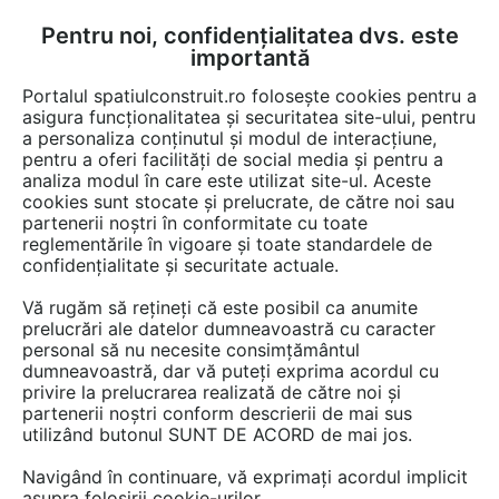
Pentru noi, confidențialitatea dvs. este
FĂ-ȚI CONT
LOGIN
importantă
CUM SE FACE
Portalul spatiulconstruit.ro folosește cookies pentru a
asigura funcționalitatea și securitatea site-ului, pentru
a personaliza conținutul și modul de interacțiune,
pentru a oferi facilități de social media și pentru a
analiza modul în care este utilizat site-ul. Aceste
Detalii CAD
Detalii de montaj
EȘTI AICI:
cookies sunt stocate și prelucrate, de către noi sau
partenerii noștri în conformitate cu toate
Placa de fibrociment nituita pe structura
reglementările în vigoare și toate standardele de
de aluminiu EQUITONE [linea]
confidențialitate și securitate actuale.
Vă rugăm să rețineți că este posibil ca anumite
2162 afisari
prelucrări ale datelor dumneavoastră cu caracter
personal să nu necesite consimțământul
dumneavoastră, dar vă puteți exprima acordul cu
EQUITONE nu mai oferă acces la acest detaliu CAD
privire la prelucrarea realizată de către noi și
pe spatiulconstruit.ro.
partenerii noștri conform descrierii de mai sus
Aveți mai jos doar o previzualizare.
utilizând butonul SUNT DE ACORD de mai jos.
Navigând în continuare, vă exprimați acordul implicit
Salveaza dwg
asupra folosirii cookie-urilor.