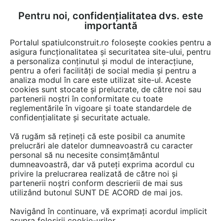
Pentru noi, confidențialitatea dvs. este
FĂ-ȚI CONT
LOGIN
importantă
CUM SE FACE
Portalul spatiulconstruit.ro folosește cookies pentru a
asigura funcționalitatea și securitatea site-ului, pentru
a personaliza conținutul și modul de interacțiune,
pentru a oferi facilități de social media și pentru a
analiza modul în care este utilizat site-ul. Aceste
Detalii CAD
Detalii de montaj
EȘTI AICI:
cookies sunt stocate și prelucrate, de către noi sau
partenerii noștri în conformitate cu toate
Placa de fibrociment nituita pe structura
reglementările în vigoare și toate standardele de
de aluminiu - Detaliu partea laterala
confidențialitate și securitate actuale.
EQUITONE [linea]
Vă rugăm să rețineți că este posibil ca anumite
prelucrări ale datelor dumneavoastră cu caracter
personal să nu necesite consimțământul
1027 afisari
dumneavoastră, dar vă puteți exprima acordul cu
privire la prelucrarea realizată de către noi și
EQUITONE nu mai oferă acces la acest detaliu CAD
partenerii noștri conform descrierii de mai sus
utilizând butonul SUNT DE ACORD de mai jos.
pe spatiulconstruit.ro.
Aveți mai jos doar o previzualizare.
Navigând în continuare, vă exprimați acordul implicit
asupra folosirii cookie-urilor.