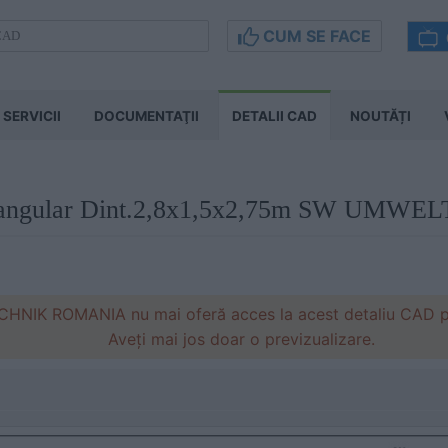
CUM SE FACE
SERVICII
DOCUMENTAŢII
DETALII CAD
NOUTĂȚI
ctangular Dint.2,8x1,5x2,75m SW UMW
IK ROMANIA nu mai oferă acces la acest detaliu CAD pe s
Aveți mai jos doar o previzualizare.