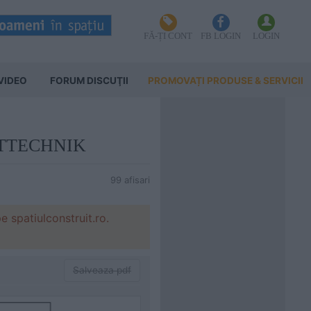
FĂ-ȚI CONT
FB LOGIN
LOGIN
VIDEO
FORUM DISCUŢII
PROMOVAȚI PRODUSE & SERVICII
ELTTECHNIK
99 afisari
patiulconstruit.ro.
Salveaza pdf