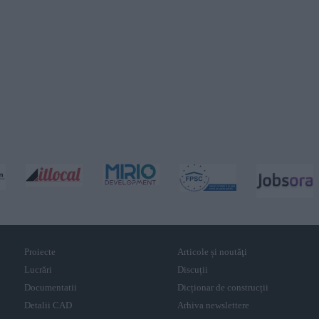
Proiecte
Articole și noutăţi
Lucrări
Discuții
Documentatii
Dicționar de construcții
Detalii CAD
Arhiva newslettere