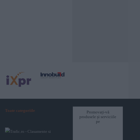
Toate categoriile
Promovați-vă
produsele și serviciile
pe