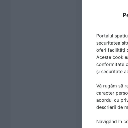
Pe
Portalul spatiu
securitatea sit
oferi facilităț
Aceste cookies 
conformitate c
și securitate a
Vă rugăm să re
caracter perso
acordul cu priv
descrierii de 
Navigând în con