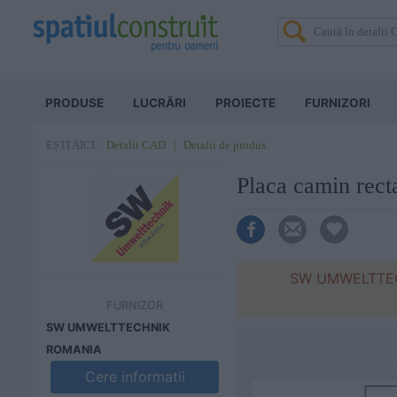
PRODUSE
LUCRĂRI
PROIECTE
FURNIZORI
Detalii CAD
Detalii de produs
EȘTI AICI:
Placa camin re
SW UMWELTTECHN
FURNIZOR
SW UMWELTTECHNIK
ROMANIA
Cere informatii