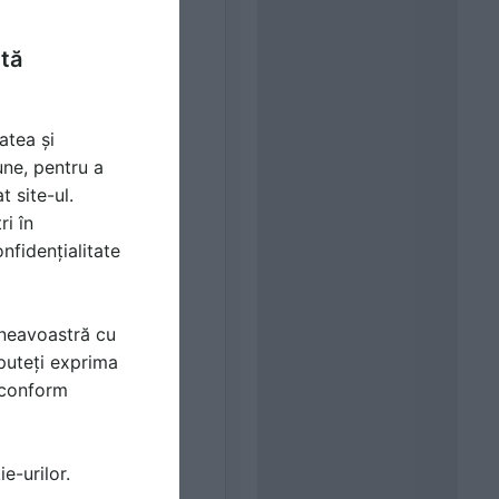
ntă
atea și
une, pentru a
t site-ul.
ri în
nfidențialitate
mneavoastră cu
puteți exprima
i conform
e-urilor.