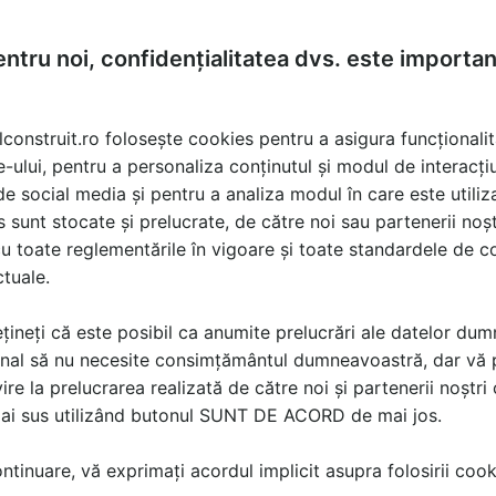
ntru noi, confidențialitatea dvs. este importa
lconstruit.ro folosește cookies pentru a asigura funcționalit
e-ului, pentru a personaliza conținutul și modul de interacți
i de social media și pentru a analiza modul în care este utiliza
sunt stocate și prelucrate, de către noi sau partenerii noșt
u toate reglementările în vigoare și toate standardele de co
ctuale.
țineți că este posibil ca anumite prelucrări ale datelor du
nal să nu necesite consimțământul dumneavoastră, dar vă 
ire la prelucrarea realizată de către noi și partenerii noștr
mai sus utilizând butonul SUNT DE ACORD de mai jos.
tinuare, vă exprimați acordul implicit asupra folosirii cooki