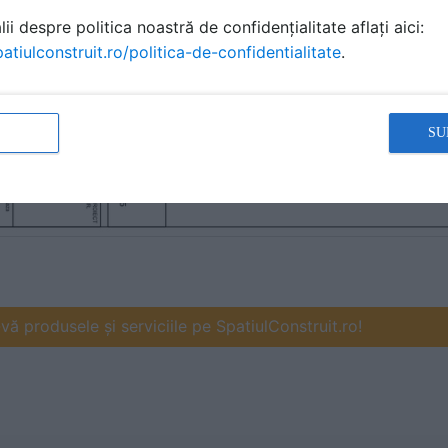
ii despre politica noastră de confidențialitate aflați aici:
atiulconstruit.ro/politica-de-confidentialitate
.
SU
ă produsele și serviciile pe SpatiulConstruit.ro!