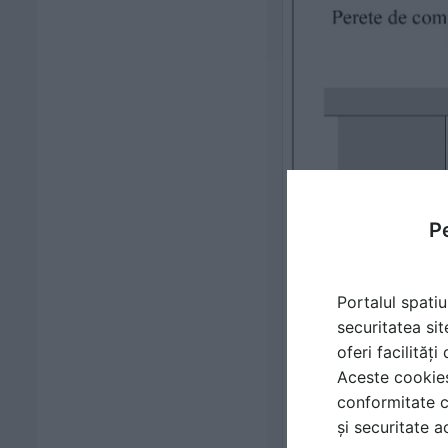
Pe
Portalul spatiu
securitatea sit
oferi facilităț
Aceste cookies 
conformitate c
și securitate a