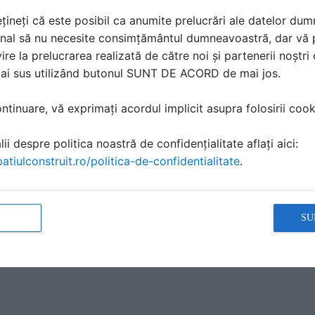
țineți că este posibil ca anumite prelucrări ale datelor du
nal să nu necesite consimțământul dumneavoastră, dar vă 
ire la prelucrarea realizată de către noi și partenerii noștr
mai sus utilizând butonul SUNT DE ACORD de mai jos.
tinuare, vă exprimați acordul implicit asupra folosirii cooki
ii despre politica noastră de confidențialitate aflați aici:
atiulconstruit.ro/politica-de-confidentialitate
.
ă produsele și serviciile pe SpatiulConstruit.ro!
SU