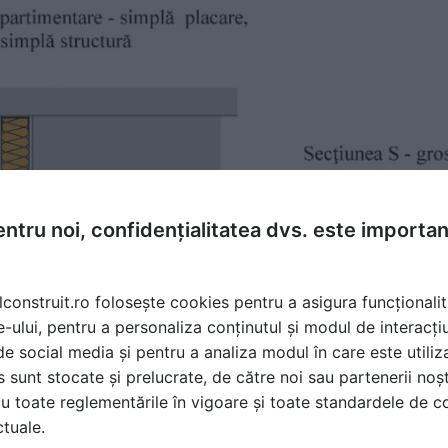
ntru noi, confidențialitatea dvs. este importa
lconstruit.ro folosește cookies pentru a asigura funcționalit
e-ului, pentru a personaliza conținutul și modul de interacți
i de social media și pentru a analiza modul în care este utiliza
sunt stocate și prelucrate, de către noi sau partenerii noșt
u toate reglementările în vigoare și toate standardele de co
ctuale.