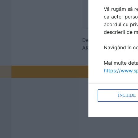
Vă rugăm să re
caracter perso
acordul cu priv
descrierii de 
Denumiri comerciale
Navigând în con
AKUSTO
Mai multe detal
https://www.sp
Promovați-v
ÎNCHIDE