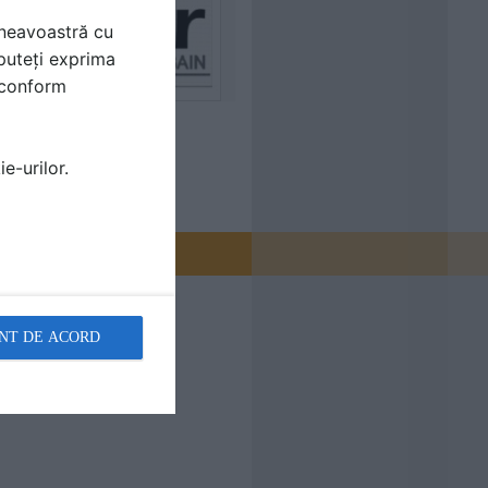
mneavoastră cu
puteți exprima
i conform
e-urilor.
NT DE ACORD