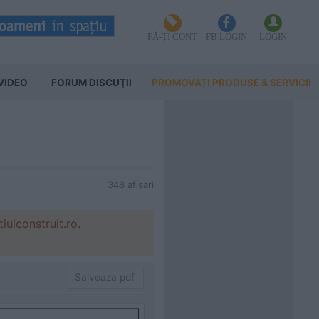
FĂ-ȚI CONT
FB LOGIN
LOGIN
VIDEO
FORUM DISCUŢII
PROMOVAȚI PRODUSE & SERVICII
348 afisari
ulconstruit.ro.
Salveaza pdf