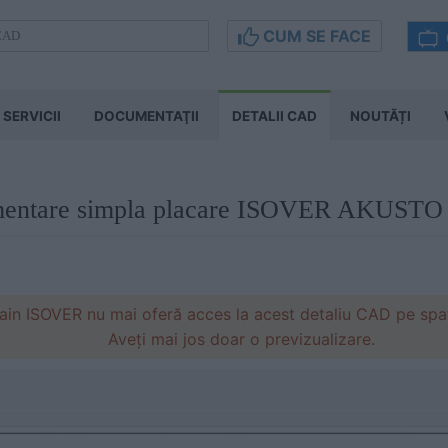
CUM SE FACE
SERVICII
DOCUMENTAŢII
DETALII CAD
NOUTĂȚI
imentare simpla placare ISOVER AKUSTO
in ISOVER nu mai oferă acces la acest detaliu CAD pe spati
Aveți mai jos doar o previzualizare.