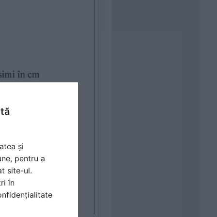
ntă
atea și
une, pentru a
t site-ul.
ri în
nfidențialitate