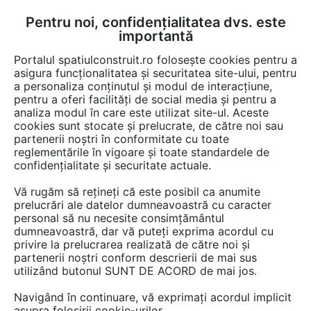
Pentru noi, confidențialitatea dvs. este
FĂ-ȚI CONT
LOGIN
importantă
CUM SE FACE
Portalul spatiulconstruit.ro folosește cookies pentru a
asigura funcționalitatea și securitatea site-ului, pentru
a personaliza conținutul și modul de interacțiune,
pentru a oferi facilități de social media și pentru a
analiza modul în care este utilizat site-ul. Aceste
Detalii CAD
Detalii de montaj
EȘTI AICI:
cookies sunt stocate și prelucrate, de către noi sau
partenerii noștri în conformitate cu toate
Perete compartimentare dubla placare
reglementările în vigoare și toate standardele de
ISOVER AKUSTO
confidențialitate și securitate actuale.
Vă rugăm să rețineți că este posibil ca anumite
537 afisari
prelucrări ale datelor dumneavoastră cu caracter
personal să nu necesite consimțământul
dumneavoastră, dar vă puteți exprima acordul cu
Saint-Gobain ISOVER nu mai oferă acces la acest
privire la prelucrarea realizată de către noi și
detaliu CAD pe spatiulconstruit.ro.
partenerii noștri conform descrierii de mai sus
Aveți mai jos doar o previzualizare.
utilizând butonul SUNT DE ACORD de mai jos.
Navigând în continuare, vă exprimați acordul implicit
Salveaza pdf
asupra folosirii cookie-urilor.