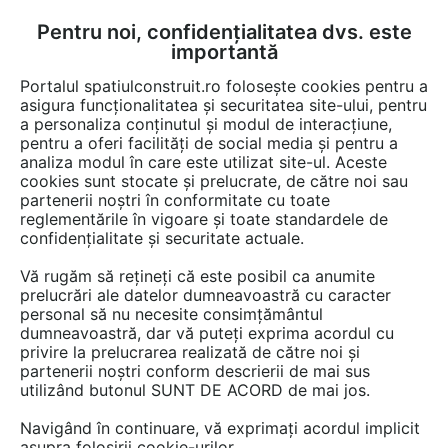
Pentru noi, confidențialitatea dvs. este
FĂ-ȚI CONT
LOGIN
importantă
CUM SE FACE
Portalul spatiulconstruit.ro folosește cookies pentru a
asigura funcționalitatea și securitatea site-ului, pentru
a personaliza conținutul și modul de interacțiune,
pentru a oferi facilități de social media și pentru a
analiza modul în care este utilizat site-ul. Aceste
Detalii CAD
Detalii de montaj
EȘTI AICI:
cookies sunt stocate și prelucrate, de către noi sau
partenerii noștri în conformitate cu toate
Intersectie T BRIKSTON BKS 30, BKS
reglementările în vigoare și toate standardele de
25
confidențialitate și securitate actuale.
Vă rugăm să rețineți că este posibil ca anumite
315 afisari
prelucrări ale datelor dumneavoastră cu caracter
personal să nu necesite consimțământul
dumneavoastră, dar vă puteți exprima acordul cu
BRIKSTON nu mai oferă acces la acest detaliu CAD pe
privire la prelucrarea realizată de către noi și
spatiulconstruit.ro.
partenerii noștri conform descrierii de mai sus
Aveți mai jos doar o previzualizare.
utilizând butonul SUNT DE ACORD de mai jos.
Navigând în continuare, vă exprimați acordul implicit
Salveaza pdf
asupra folosirii cookie-urilor.