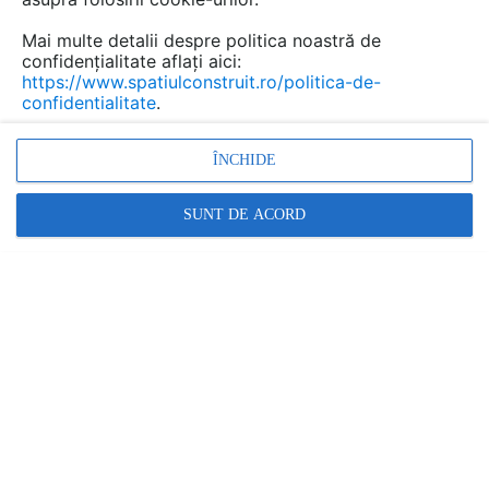
Mai multe detalii despre politica noastră de
confidențialitate aflați aici:
https://www.spatiulconstruit.ro/politica-de-
confidentialitate
.
Denumiri comerciale
EVOCERAMIC EC 20 NF
ÎNCHIDE
SUNT DE ACORD
FURNIZOR
CEMACON
Cere informatii
Promovați-vă produsele și serviciile pe
SpatiulConstruit.ro!