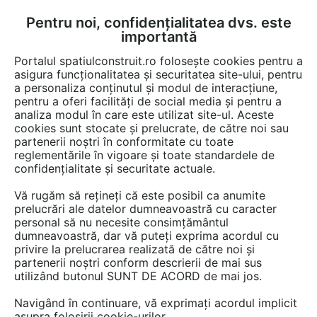
Pentru noi, confidențialitatea dvs. este
FĂ-ȚI CONT
LOGIN
importantă
CUM SE FACE
Portalul spatiulconstruit.ro folosește cookies pentru a
asigura funcționalitatea și securitatea site-ului, pentru
a personaliza conținutul și modul de interacțiune,
pentru a oferi facilități de social media și pentru a
analiza modul în care este utilizat site-ul. Aceste
Detalii CAD
Detalii de montaj
EȘTI AICI:
cookies sunt stocate și prelucrate, de către noi sau
partenerii noștri în conformitate cu toate
Intersectie in T CEMACON
reglementările în vigoare și toate standardele de
EVOCERAMIC EC 20 NF
confidențialitate și securitate actuale.
Vă rugăm să rețineți că este posibil ca anumite
328 afisari
prelucrări ale datelor dumneavoastră cu caracter
personal să nu necesite consimțământul
dumneavoastră, dar vă puteți exprima acordul cu
CEMACON nu mai oferă acces la acest detaliu CAD
privire la prelucrarea realizată de către noi și
pe spatiulconstruit.ro.
partenerii noștri conform descrierii de mai sus
Aveți mai jos doar o previzualizare.
utilizând butonul SUNT DE ACORD de mai jos.
Navigând în continuare, vă exprimați acordul implicit
Salveaza pdf
asupra folosirii cookie-urilor.