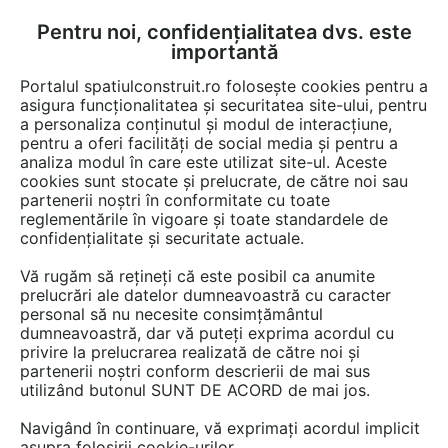
Pentru noi, confidențialitatea dvs. este
FĂ-ȚI CONT
LOGIN
importantă
CUM SE FACE
Portalul spatiulconstruit.ro folosește cookies pentru a
asigura funcționalitatea și securitatea site-ului, pentru
a personaliza conținutul și modul de interacțiune,
pentru a oferi facilități de social media și pentru a
analiza modul în care este utilizat site-ul. Aceste
Detalii CAD
Detalii de montaj
EȘTI AICI:
cookies sunt stocate și prelucrate, de către noi sau
partenerii noștri în conformitate cu toate
Intersectie colt BRIKSTON GV
reglementările în vigoare și toate standardele de
365/138
confidențialitate și securitate actuale.
Vă rugăm să rețineți că este posibil ca anumite
205 afisari
prelucrări ale datelor dumneavoastră cu caracter
personal să nu necesite consimțământul
dumneavoastră, dar vă puteți exprima acordul cu
BRIKSTON nu mai oferă acces la acest detaliu CAD pe
privire la prelucrarea realizată de către noi și
spatiulconstruit.ro.
partenerii noștri conform descrierii de mai sus
Aveți mai jos doar o previzualizare.
utilizând butonul SUNT DE ACORD de mai jos.
Navigând în continuare, vă exprimați acordul implicit
Salveaza pdf
asupra folosirii cookie-urilor.