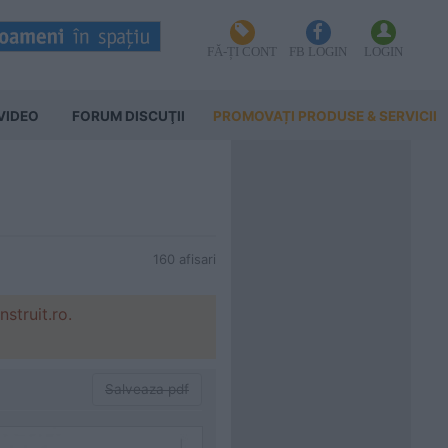
FĂ-ȚI CONT
FB LOGIN
LOGIN
VIDEO
FORUM DISCUŢII
PROMOVAȚI PRODUSE & SERVICII
160 afisari
struit.ro.
Salveaza pdf