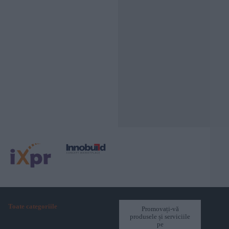
Toate categoriile
Promovați-vă
produsele și serviciile
pe