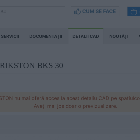
CUM SE FACE
SERVICII
DOCUMENTAŢII
DETALII CAD
NOUTĂȚI
t BRIKSTON BKS 30
STON nu mai oferă acces la acest detaliu CAD pe spatiulcon
Aveți mai jos doar o previzualizare.