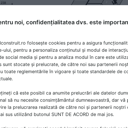
ntru noi, confidențialitatea dvs. este importa
lconstruit.ro folosește cookies pentru a asigura funcționalit
e-ului, pentru a personaliza conținutul și modul de interacți
i de social media și pentru a analiza modul în care este utiliza
sunt stocate și prelucrate, de către noi sau partenerii noșt
u toate reglementările în vigoare și toate standardele de co
ctuale.
țineți că este posibil ca anumite prelucrări ale datelor du
nal să nu necesite consimțământul dumneavoastră, dar vă 
ire la prelucrarea realizată de către noi și partenerii noștr
mai sus utilizând butonul SUNT DE ACORD de mai jos.