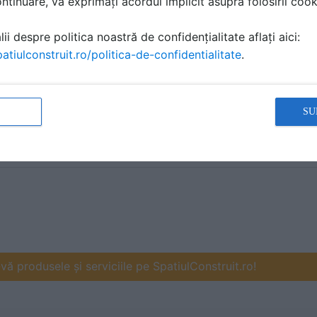
tinuare, vă exprimați acordul implicit asupra folosirii cooki
ii despre politica noastră de confidențialitate aflați aici:
atiulconstruit.ro/politica-de-confidentialitate
.
SU
ă produsele și serviciile pe SpatiulConstruit.ro!