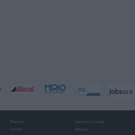
Proiecte
Articole și noutăţi
Lucrări
Discuții