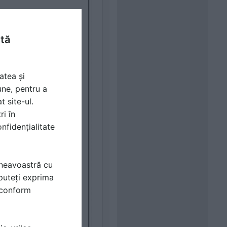
ntă
atea și
une, pentru a
t site-ul.
ri în
nfidențialitate
mneavoastră cu
puteți exprima
i conform