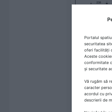
Pe
Portalul spatiu
securitatea sit
oferi facilităț
Aceste cookies 
conformitate c
și securitate a
Vă rugăm să re
caracter perso
acordul cu priv
descrierii de 