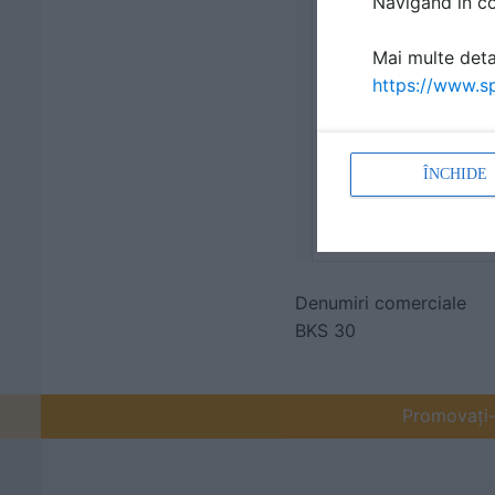
Navigând în con
Mai multe detal
https://www.sp
ÎNCHIDE
Denumiri comerciale
BKS 30
Promovați-v