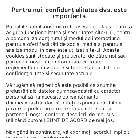
Pentru noi, confidențialitatea dvs. este
FĂ-ȚI CONT
LOGIN
importantă
CUM SE FACE
Portalul spatiulconstruit.ro folosește cookies pentru a
asigura funcționalitatea și securitatea site-ului, pentru
a personaliza conținutul și modul de interacțiune,
pentru a oferi facilități de social media și pentru a
analiza modul în care este utilizat site-ul. Aceste
Detalii CAD
Detalii de montaj
EȘTI AICI:
cookies sunt stocate și prelucrate, de către noi sau
partenerii noștri în conformitate cu toate
Intersectie colt - zid exterior de 25 cm
reglementările în vigoare și toate standardele de
BRIKSTON GV 290/188
confidențialitate și securitate actuale.
Vă rugăm să rețineți că este posibil ca anumite
294 afisari
prelucrări ale datelor dumneavoastră cu caracter
personal să nu necesite consimțământul
dumneavoastră, dar vă puteți exprima acordul cu
BRIKSTON nu mai oferă acces la acest detaliu CAD pe
privire la prelucrarea realizată de către noi și
spatiulconstruit.ro.
partenerii noștri conform descrierii de mai sus
Aveți mai jos doar o previzualizare.
utilizând butonul SUNT DE ACORD de mai jos.
Navigând în continuare, vă exprimați acordul implicit
Salveaza pdf
asupra folosirii cookie-urilor.