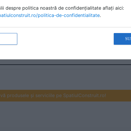
ii despre politica noastră de confidențialitate aflați aici:
atiulconstruit.ro/politica-de-confidentialitate
.
SU
ă produsele și serviciile pe SpatiulConstruit.ro!