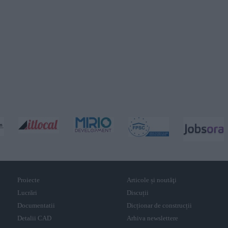
Proiecte
Articole și noutăţi
Lucrări
Discuții
Documentatii
Dicționar de construcții
Detalii CAD
Arhiva newslettere