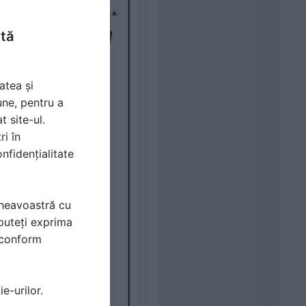
ntă
atea și
une, pentru a
t site-ul.
ri în
nfidențialitate
mneavoastră cu
puteți exprima
i conform
e-urilor.