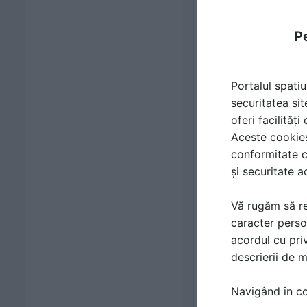
Pe
Portalul spatiu
securitatea sit
oferi facilităț
Aceste cookies 
conformitate c
și securitate a
Vă rugăm să re
caracter perso
acordul cu priv
descrierii de 
Navigând în con