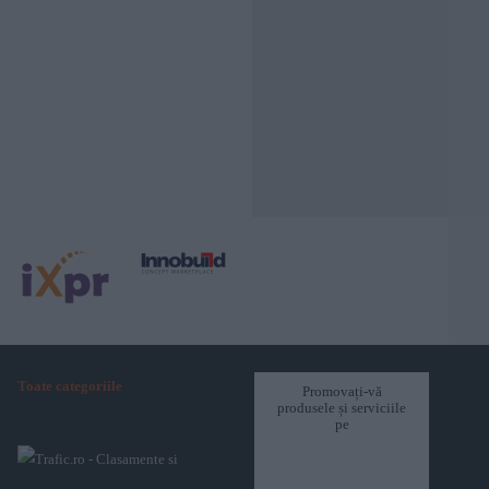
Toate categoriile
Promovați-vă
produsele și serviciile
pe