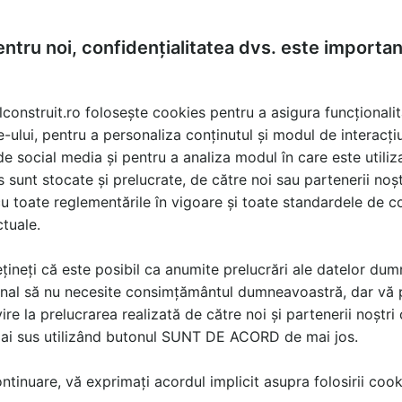
ntru noi, confidențialitatea dvs. este importa
lconstruit.ro folosește cookies pentru a asigura funcționalit
e-ului, pentru a personaliza conținutul și modul de interacți
i de social media și pentru a analiza modul în care este utiliza
sunt stocate și prelucrate, de către noi sau partenerii noșt
u toate reglementările în vigoare și toate standardele de co
ctuale.
țineți că este posibil ca anumite prelucrări ale datelor du
nal să nu necesite consimțământul dumneavoastră, dar vă 
ire la prelucrarea realizată de către noi și partenerii noștr
mai sus utilizând butonul SUNT DE ACORD de mai jos.
tinuare, vă exprimați acordul implicit asupra folosirii cooki