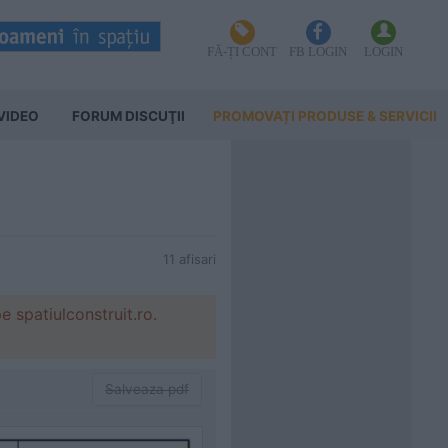
FĂ-ȚI CONT
FB LOGIN
LOGIN
VIDEO
FORUM DISCUŢII
PROMOVAȚI PRODUSE & SERVICII
11 afisari
patiulconstruit.ro.
Salveaza pdf