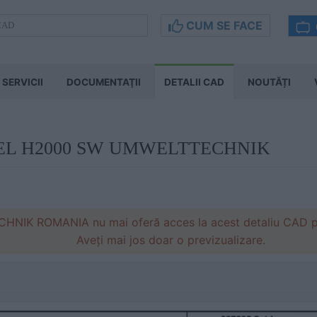
CUM SE FACE
SERVICII
DOCUMENTAŢII
DETALII CAD
NOUTĂȚI
INEL H2000 SW UMWELTTECHNIK
IK ROMANIA nu mai oferă acces la acest detaliu CAD pe s
Aveți mai jos doar o previzualizare.