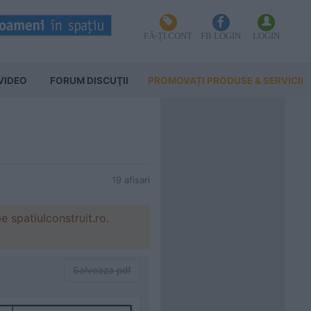
FĂ-ȚI CONT
FB LOGIN
LOGIN
VIDEO
FORUM DISCUŢII
PROMOVAȚI PRODUSE & SERVICII
19 afisari
patiulconstruit.ro.
Salveaza pdf