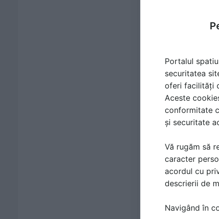
Pe
Portalul spatiu
securitatea sit
oferi facilităț
Aceste cookies 
conformitate c
și securitate a
Vă rugăm să re
caracter perso
acordul cu priv
descrierii de 
Navigând în con