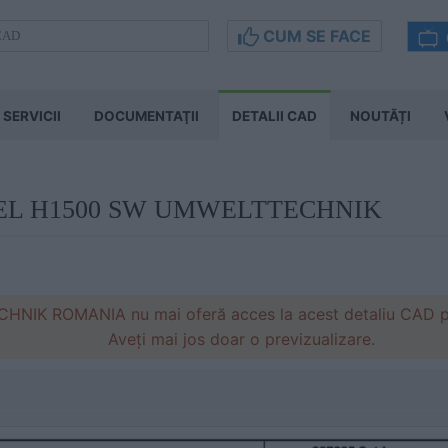
CUM SE FACE
SERVICII
DOCUMENTAŢII
DETALII CAD
NOUTĂȚI
INEL H1500 SW UMWELTTECHNIK
IK ROMANIA nu mai oferă acces la acest detaliu CAD pe s
Aveți mai jos doar o previzualizare.