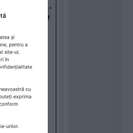
ntă
atea și
une, pentru a
t site-ul.
ri în
nfidențialitate
mneavoastră cu
puteți exprima
i conform
e-urilor.