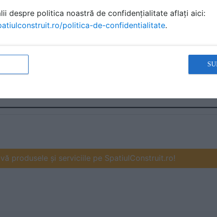
ii despre politica noastră de confidențialitate aflați aici:
atiulconstruit.ro/politica-de-confidentialitate
.
SU
ă produsele și serviciile pe SpatiulConstruit.ro!