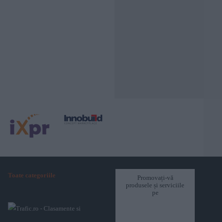
Toate categoriile
Promovați-vă
produsele și serviciile
pe