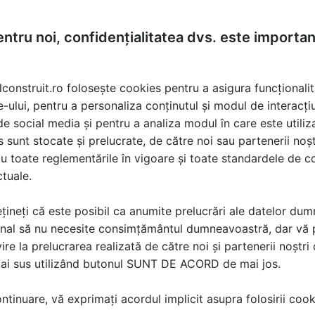
ntru noi, confidențialitatea dvs. este importa
lconstruit.ro folosește cookies pentru a asigura funcționalit
e-ului, pentru a personaliza conținutul și modul de interacți
i de social media și pentru a analiza modul în care este utiliza
sunt stocate și prelucrate, de către noi sau partenerii noșt
u toate reglementările în vigoare și toate standardele de co
ctuale.
țineți că este posibil ca anumite prelucrări ale datelor du
nal să nu necesite consimțământul dumneavoastră, dar vă 
ire la prelucrarea realizată de către noi și partenerii noștr
mai sus utilizând butonul SUNT DE ACORD de mai jos.
tinuare, vă exprimați acordul implicit asupra folosirii cooki