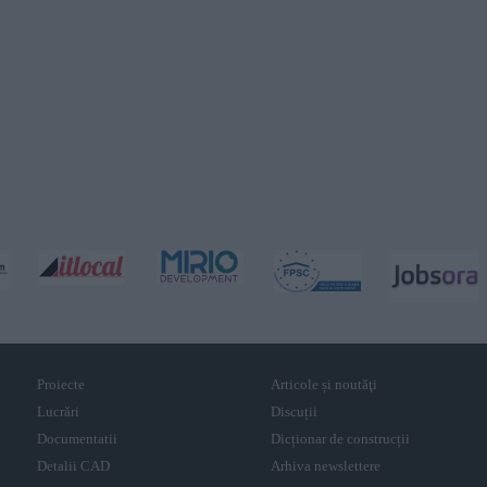
Proiecte
Articole și noutăţi
Lucrări
Discuții
Documentatii
Dicționar de construcții
Detalii CAD
Arhiva newslettere